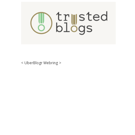
<
UberBlogr Webring
>