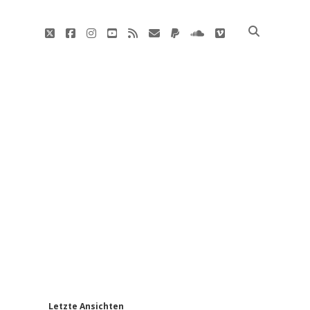
twitter
facebook
instagram
youtube
rss
E-
paypal
soundcloud
vimeo
Mail
'
Letzte Ansichten