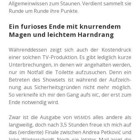
All­ge­mein­wis­sen zum Stau­nen. Ver­dient sam­melt sie
Runde um Runde ihre Punkte.
Ein furioses Ende mit knurrendem
Magen und leichtem Harndrang
Wäh­rend­des­sen zeigt sich auch der Kos­ten­druck
einer sol­chen TV-Pro­duk­ti­on. Es gibt ledig­lich kurze
Unter­bre­chun­gen, in denen wir ange­hal­ten werden,
nur im Not­fall die Toi­let­te auf­zu­su­chen. Denn ein
Betre­ten des Show­sets ist wäh­rend der Auf­zeich­
nung aus Sicher­heits­grün­den nicht mehr mög­lich.
So ver­knei­fe ich mir den Gang aufs
, der erst zum
WC
Ende not­wen­dig wird.
Zwar ist die Aus­ga­be von
alles andere als
WSMDS
lang­wei­lig, doch nach 3,5 Stun­den freue ich mich auf
das (ver­dien­te) Finale zwi­schen Andrea Pet­ko­vić und
Joko Win­ter­scheidt. Noch ein letz­tes Mail zeigt die