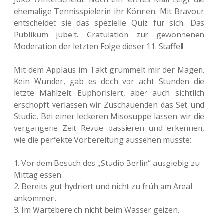
ehe­ma­li­ge Ten­nis­spie­le­rin ihr Können. Mit Bra­vour
ent­schei­det sie das spe­zi­el­le Quiz für sich. Das
Publi­kum jubelt. Gra­tu­la­ti­on zur gewon­ne­nen
Mode­ra­ti­on der letz­ten Folge dieser 11. Staffel!
Mit dem Applaus im Takt grum­melt mir der Magen.
Kein Wunder, gab es doch vor acht Stun­den die
letzte Mahl­zeit. Eupho­ri­siert, aber auch sicht­lich
erschöpft ver­las­sen wir Zuschau­en­den das Set und
Studio. Bei einer lecke­ren Miso­sup­pe lassen wir die
ver­gan­ge­ne Zeit Revue pas­sie­ren und erken­nen,
wie die per­fek­te Vor­be­rei­tung aus­se­hen müsste:
1. Vor dem Besuch des „Studio Berlin“ aus­gie­big zu
Mittag essen.
2. Bereits gut hydriert und nicht zu früh am Areal
ankommen.
3. Im War­te­be­reich nicht beim Wasser geizen.