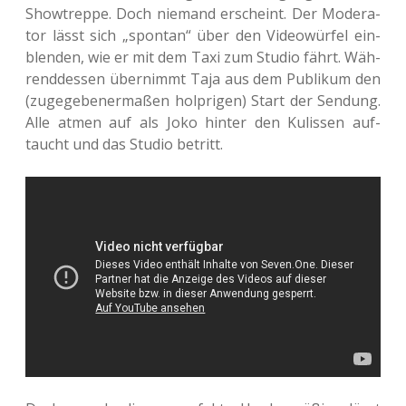
Show­trep­pe. Doch nie­mand erscheint. Der Mode­ra­
tor lässt sich „spon­tan“ über den Video­wür­fel ein­
blen­den, wie er mit dem Taxi zum Studio fährt. Wäh­
rend­des­sen über­nimmt Taja aus dem Publi­kum den
(zuge­ge­be­ner­ma­ßen holp­ri­gen) Start der Sen­dung.
Alle atmen auf als Joko hinter den Kulis­sen auf­
taucht und das Studio betritt.