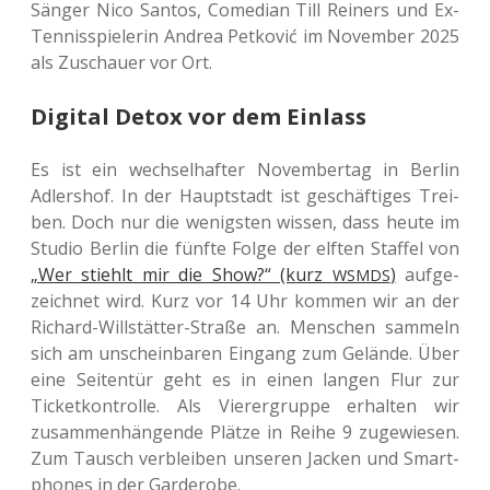
Sänger Nico Santos, Come­di­an Till Rei­ners und Ex-
Ten­nis­spie­le­rin Andrea Pet­ko­vić im Novem­ber 2025
als Zuschau­er vor Ort.
Digital Detox vor dem Einlass
Es ist ein wech­sel­haf­ter Novem­ber­tag in Berlin
Adlers­hof. In der Haupt­stadt ist geschäf­ti­ges Trei­
ben. Doch nur die wenigs­ten wissen, dass heute im
Studio Berlin die fünfte Folge der elften Staf­fel von
„Wer stiehlt mir die Show?“ (kurz
)
auf­ge­
WSMDS
zeich­net wird. Kurz vor 14 Uhr kommen wir an der
Richard-Will­stät­ter-Straße an. Men­schen sam­meln
sich am unschein­ba­ren Ein­gang zum Gelän­de. Über
eine Sei­ten­tür geht es in einen langen Flur zur
Ticket­kon­trol­le. Als Vie­rer­grup­pe erhal­ten wir
zusam­men­hän­gen­de Plätze in Reihe 9 zuge­wie­sen.
Zum Tausch ver­blei­ben unse­ren Jacken und Smart­
phones in der Garderobe.