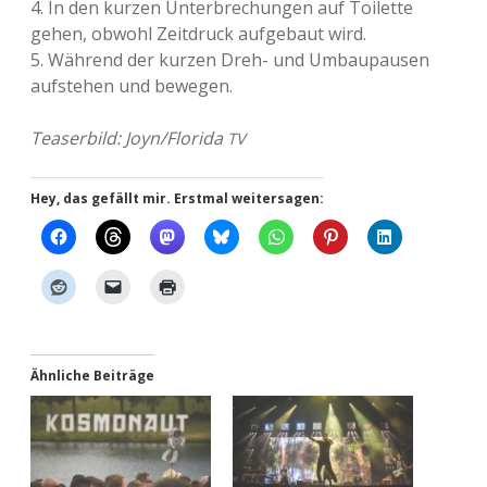
4. In den kurzen Unter­bre­chun­gen auf Toi­let­te
gehen, obwohl Zeit­druck auf­ge­baut wird.
5. Wäh­rend der kurzen Dreh- und Umbau­pau­sen
auf­ste­hen und bewegen.
Teaser­bild: Joyn/Florida
TV
Hey, das gefällt mir. Erstmal weitersagen:
Ähnliche Beiträge