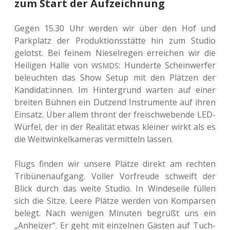
zum Start der Aufzeichnung
Gegen 15.30 Uhr werden wir über den Hof und
Park­platz der Pro­duk­ti­ons­stät­te hin zum Studio
gelotst. Bei feinem Nie­sel­re­gen errei­chen wir die
Hei­li­gen Halle von
: Hun­der­te Schein­wer­fer
WSMDS
beleuch­ten das Show Setup mit den Plät­zen der
Kandidat:innen. Im Hin­ter­grund warten auf einer
brei­ten Bühnen ein Dut­zend Instru­men­te auf ihren
Ein­satz. Über allem thront der frei­schwe­ben­de LED-
Würfel, der in der Rea­li­tät etwas klei­ner wirkt als es
die Weit­win­kel­ka­me­ras ver­mit­teln lassen.
Flugs finden wir unsere Plätze direkt am rech­ten
Tri­bü­nen­auf­gang. Voller Vor­freu­de schweift der
Blick durch das weite Studio. In Win­des­ei­le füllen
sich die Sitze. Leere Plätze werden von Kom­par­sen
belegt. Nach weni­gen Minu­ten begrüßt uns ein
„Anhei­zer“. Er geht mit ein­zel­nen Gästen auf Tuch­