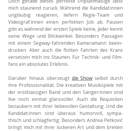
Doch gerade dieses per­fek­te Unplan­mä­ßi­ge lässt
mich stau­nend zurück. Wäh­rend die Kandidat:innen
ungläu­big reagie­ren, lie­fern Regie-Team und
Videograf:innen einen per­fek­ten Job ab. Pausen
gibt es wäh­rend der ersten Spiele keine, jeder kennt
seine Wege und Blick­win­kel. Beson­ders Pas­sa­gen
mit einem Segway-fah­ren­den Kame­ra­mann beein­
dru­cken. Aber auch die flot­ten Fahr­ten des Krans
ver­set­zen mich ins Stau­nen. Für Tech­nik- und Film­
fans ein abso­lu­tes Erlebnis.
Dar­über hinaus über­zeugt
die Show
selbst durch
ihre Pro­fes­sio­na­li­tät. Die krea­ti­ven Musik­spie­le mit
der erst­klas­si­gen Band und den Sänger:innen sind
live noch einmal glanz­vol­ler. Auch die Requi­si­ten
bezau­bern mit ihrer lie­be­vol­len Gestal­tung. Und die
Kandidat:innen sind über­aus humor­voll, sym­pa­
thisch und schlag­fer­tig. Beson­ders Andrea Pet­ko­vić
bringt mich mit ihrer locke­ren Art und dem brei­ten