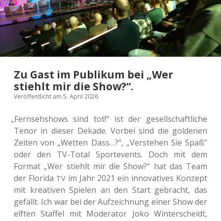
Zu Gast im Publikum bei „Wer
stiehlt mir die Show?“.
Veröffentlicht am 5. April 2026
„
Fern­seh­shows sind tot!“ ist der gesell­schaft­li­che
Tenor in dieser Dekade. Vorbei sind die gol­de­nen
Zeiten von „Wetten Dass…?“, „Ver­ste­hen Sie Spaß”
oder den TV-Total Sport­events. Doch mit dem
Format „Wer stiehlt mir die Show?“ hat das Team
der Flo­ri­da
im Jahr 2021 ein inno­va­ti­ves Kon­zept
TV
mit krea­ti­ven Spie­len an den Start gebracht, das
gefällt. Ich war bei der Auf­zeich­nung einer Show der
elften Staf­fel mit Mode­ra­tor Joko Win­ter­scheidt,