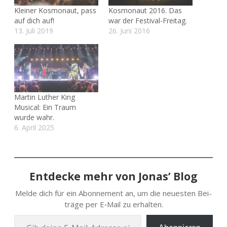
Kleiner Kosmonaut, pass
Kosmonaut 2016. Das
auf dich auf!
war der Festival-Freitag.
13. Juli 2019
26. Juni 2016
Martin Luther King
Musical: Ein Traum
wurde wahr.
6. April 2025
Entdecke mehr von Jonas’ Blog
Melde dich für ein Abon­ne­ment an, um die neu­es­ten Bei­
trä­ge per E‑Mail zu erhalten.
Gib deine E‑Mail-Adres­se ein …