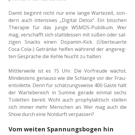
Damit beginnt nicht nur eine lange War­te­zeit, son­
dern auch inten­si­ves „Digi­tal Detox“. Ein biss­chen
The­ra­pie für das junge WSMDS-Publi­kum. Wer
mag, ver­schafft sich statt­des­sen mit süßen oder sal­
zi­gen Snacks einen Dopa­min-Kick. (Über­teu­er­te
Coca-Cola-) Geträn­ke helfen wäh­rend der ange­reg­
ten Gesprä­che die Kehle feucht zu halten.
Mitt­ler­wei­le ist es 15 Uhr. Die Vor­freu­de wächst.
Min­des­tens genau­so wie die Schlan­ge vor der Frau­
en­toi­let­te. Denn für schät­zungs­wei­se 400 Gäste hält
der War­te­be­reich in Summe gerade einmal sechs
Toi­let­ten bereit. Wohl auch pro­phy­lak­tisch stel­len
sich immer mehr Men­schen an. Wer mag auch die
Show durch eine Not­durft verpassen?
Vom weiten Spannungsbogen hin