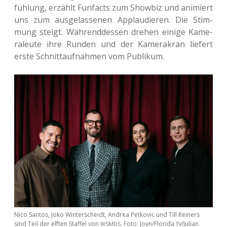
füh­lung, erzählt Fun­facts zum Show­biz und ani­miert
uns zum aus­ge­las­se­nen Applau­die­ren. Die Stim­
mung steigt. Wäh­rend­des­sen drehen einige Kame­
ra­leu­te ihre Runden und der Kame­ra­kran lie­fert
erste Schnitt­auf­nah­men vom Publikum.
Nico Santos, Joko Win­ter­scheidt, Andrea Pet­ko­vic und Till Rei­ners
sind Teil der elften Staf­fel von
. Foto: Joyn/Florida
/Julian
WSMDS
TV