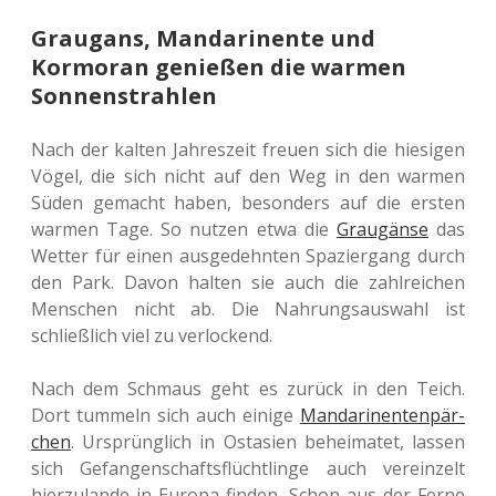
Graugans, Mandarinente und
Kormoran genießen die warmen
Sonnenstrahlen
Nach der kalten Jah­res­zeit freuen sich die hie­si­gen
Vögel, die sich nicht auf den Weg in den warmen
Süden gemacht haben, beson­ders auf die ersten
warmen Tage. So nutzen etwa die
Grau­gän­se
das
Wetter für einen aus­ge­dehn­ten Spa­zier­gang durch
den Park. Davon halten sie auch die zahl­rei­chen
Men­schen nicht ab. Die Nah­rungs­aus­wahl ist
schließ­lich viel zu verlockend.
Nach dem Schmaus geht es zurück in den Teich.
Dort tum­meln sich auch einige
Man­da­ri­nenten­pär­
chen
. Ursprüng­lich in Ost­asi­en behei­ma­tet, lassen
sich Gefan­gen­schafts­flücht­lin­ge auch ver­ein­zelt
hier­zu­lan­de in Europa finden. Schon aus der Ferne