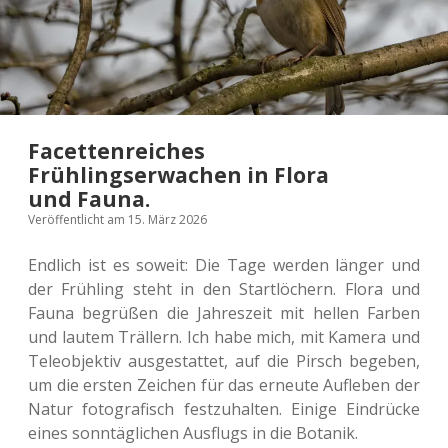
Facettenreiches
Frühlingserwachen in Flora
und Fauna.
Veröffentlicht am 15. März 2026
End­lich ist es soweit: Die Tage werden länger und
der Früh­ling steht in den Start­lö­chern. Flora und
Fauna begrü­ßen die Jah­res­zeit mit hellen Farben
und lautem Träl­lern. Ich habe mich, mit Kamera und
Tele­ob­jek­tiv aus­ge­stat­tet, auf die Pirsch bege­ben,
um die ersten Zei­chen für das erneu­te Auf­le­ben der
Natur foto­gra­fisch fest­zu­hal­ten. Einige Ein­drü­cke
eines sonn­täg­li­chen Aus­flugs in die Botanik.