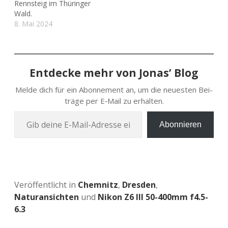
Rennsteig im Thüringer
Wald.
8. Mai 2024
Entdecke mehr von Jonas’ Blog
Melde dich für ein Abon­ne­ment an, um die neu­es­ten Bei­
trä­ge per E‑Mail zu erhalten.
Gib deine E‑Mail-Adres­se ein …
Abonnieren
Veröffentlicht in
Chemnitz
,
Dresden
,
Naturansichten
und
Nikon Z6 III 50-400mm f4.5-
6.3