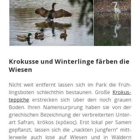
Krokusse und Winterlinge färben die
Wiesen
Nicht weit ent­fernt lassen sich im Park die Früh­
lings­bo­ten schlecht­hin bestau­nen. Große
Kro­kus­
tep­pi­che
erstre­cken sich über den noch grauen
Boden. Ihren Namens­urprung haben sie von der
grie­chi­schen Bezeich­nung der ver­brei­ter­ten Unter­
art Safran, krókos (κρόκος). Erst lokal per Samen
gepflanzt, lassen sich die „nack­ten Jung­fern“ mitt­
ler­wei­le auch lose auf Wiesen und in Wäl­dern