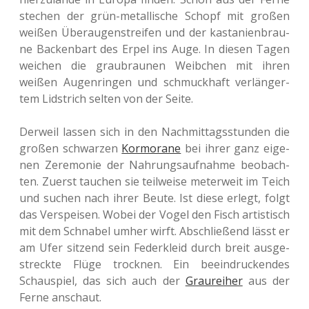
ste­chen der grün-metal­li­sche Schopf mit großen
weißen Über­au­gen­strei­fen und der kas­ta­ni­en­brau­
ne Backen­bart des Erpel ins Auge. In diesen Tagen
wei­chen die grau­brau­nen Weib­chen mit ihren
weißen Augen­rin­gen und schmuck­haft ver­län­ger­
tem Lid­strich selten von der Seite.
Der­weil lassen sich in den Nach­mit­tags­stun­den die
großen schwar­zen
Kor­mo­ra­ne
bei ihrer ganz eige­
nen Zere­mo­nie der Nah­rungs­auf­nah­me beob­ach­
ten. Zuerst tau­chen sie teil­wei­se meter­weit im Teich
und suchen nach ihrer Beute. Ist diese erlegt, folgt
das Ver­spei­sen. Wobei der Vogel den Fisch artis­tisch
mit dem Schna­bel umher wirft. Abschlie­ßend lässt er
am Ufer sit­zend sein Feder­kleid durch breit aus­ge­
streck­te Flüge trock­nen. Ein beein­dru­cken­des
Schau­spiel, das sich auch der
Grau­rei­her
aus der
Ferne anschaut.