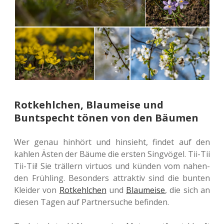
Rotkehlchen, Blaumeise und
Buntspecht tönen von den Bäumen
Wer genau hin­hört und hin­sieht, findet auf den
kahlen Ästen der Bäume die ersten Sing­vö­gel. Tii-Tii
Tii-Tii! Sie träl­lern vir­tu­os und künden vom nahen­
den Früh­ling. Beson­ders attrak­tiv sind die bunten
Klei­der von
Rot­kehl­chen
und
Blau­mei­se
, die sich an
diesen Tagen auf Part­ner­su­che befinden.