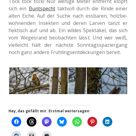
Tock tock tock! Nur wenige Meter ent­fernt klopft
sich ein
Bunt­specht
takt­voll durch die Rinde einer
alten Eiche. Auf der Suche nach ess­ba­ren, holz­be­
woh­nen­den Insek­ten und deren Larven tanzt er
hek­tisch auf und ab. Ein wildes Spek­ta­kel, das sich
vom Weges­rand beob­ach­ten lässt. Und wer weiß,
viel­leicht hält der nächs­te Sonn­tags­spa­zier­gang
noch ganz andere Früh­lings­ent­de­ckun­gen bereit.
Hey, das gefällt mir. Erstmal weitersagen: