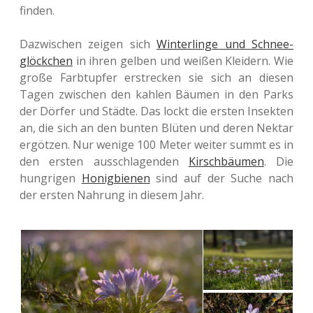
finden.
Dazwi­schen zeigen sich
Win­ter­lin­ge und Schnee­
glöck­chen
in ihren gelben und weißen Klei­dern. Wie
große Farb­tup­fer erstre­cken sie sich an diesen
Tagen zwi­schen den kahlen Bäumen in den Parks
der Dörfer und Städte. Das lockt die ersten Insek­ten
an, die sich an den bunten Blüten und deren Nektar
ergöt­zen. Nur wenige 100 Meter weiter summt es in
den ersten aus­schla­gen­den
Kirsch­bäu­men
. Die
hung­ri­gen
Honig­bie­nen
sind auf der Suche nach
der ersten Nah­rung in diesem Jahr.