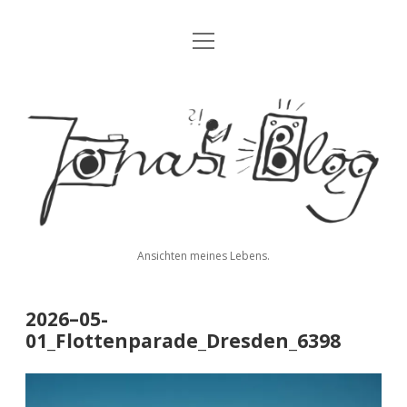
Menü
Blog
öffnen
Über mich
Jonas'
Kontakt
Blog
Impressum
Datenschutz
Ansichten meines Lebens.
twitter
facebook
instagram
youtube
rss
E-
paypal
soundcloud
vimeo
Mail
2026–05-
01_Flottenparade_Dresden_6398