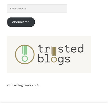
E-
Mail-
Adresse
Abonnieren
<
UberBlogr Webring
>