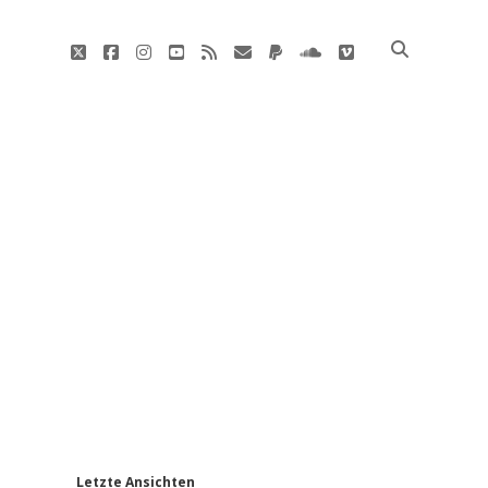
twitter
facebook
instagram
youtube
rss
E-
paypal
soundcloud
vimeo
Mail
'
Letzte Ansichten