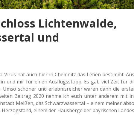
Schloss Lichtenwalde,
sertal und
a-Virus hat auch hier in Chem­nitz das Leben bestimmt. Aus
in und mir für einen Aus­flugs­stopp. Es gab viel Zeit für di
s. Umso schö­ner und erleb­nis­rei­cher waren dann die erste
zwei­ten Bei­trag 2020 nehme ich euch unter ande­rem mit in
el­lan­stadt Meißen, das Schwarz­was­ser­tal – einem meiner abso
den Her­zog­stand, einem der Haus­ber­ge der bay­ri­schen Lan­des