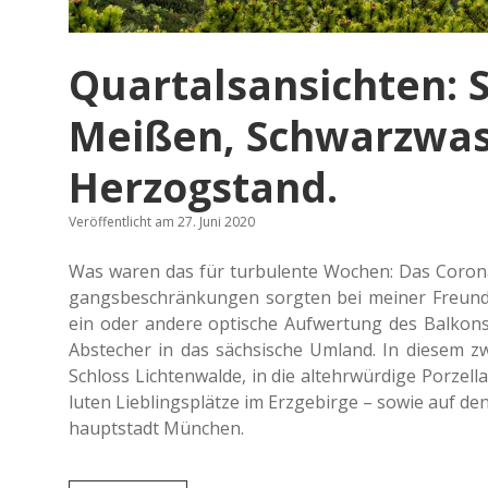
Quartalsansichten: 
Meißen, Schwarzwas
Herzogstand.
Veröffentlicht am 27. Juni 2020
Was waren das für tur­bu­len­te Wochen: Das Coron
gangs­be­schrän­kun­gen sorg­ten bei meiner Freun­d
ein oder andere opti­sche Auf­wer­tung des Bal­kon
Abste­cher in das säch­si­sche Umland. In diesem 
Schloss Lich­ten­wal­de, in die alt­ehr­wür­di­ge Por­z
lu­ten Lieb­lings­plät­ze im Erz­ge­bir­ge – sowie auf 
haupt­stadt München.