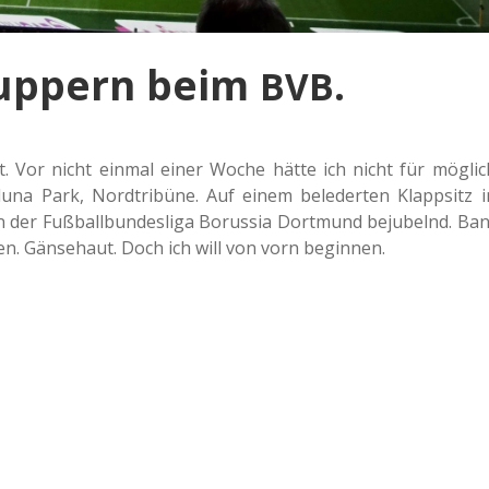
nuppern beim
.
BVB
. Vor nicht einmal einer Woche hätte ich nicht für mög­lic
una Park, Nord­tri­bü­ne. Auf einem bele­der­ten Klapp­sitz i
in der Fuß­ball­bun­des­li­ga Borus­sia Dort­mund beju­belnd. Ban
en. Gän­se­haut. Doch ich will von vorn beginnen.