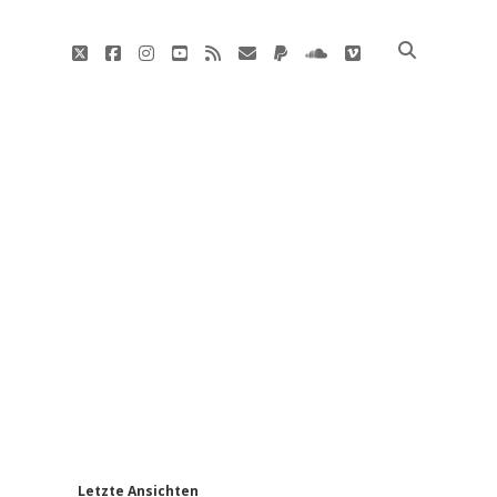
twitter
facebook
instagram
youtube
rss
E-
paypal
soundcloud
vimeo
Mail
'
Letzte Ansichten