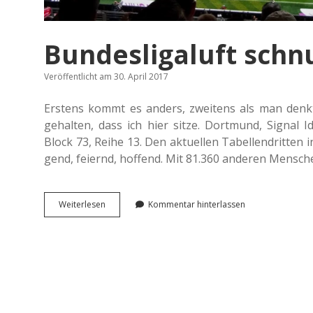
Bundesligaluft sch
Veröffentlicht am 30. April 2017
Ers­tens kommt es anders, zwei­tens als man denkt
gehal­ten, dass ich hier sitze. Dort­mund, Signal Id
Block 73, Reihe 13. Den aktu­el­len Tabel­len­drit­ten 
gend, fei­ernd, hof­fend. Mit 81.360 ande­ren Men­sch
Bun­
Wei­ter­le­sen
Kommentar hinterlassen
des­
li­
g­
aluft
schnup­
pern
beim <span
class=“caps”>
</span>.
BVB