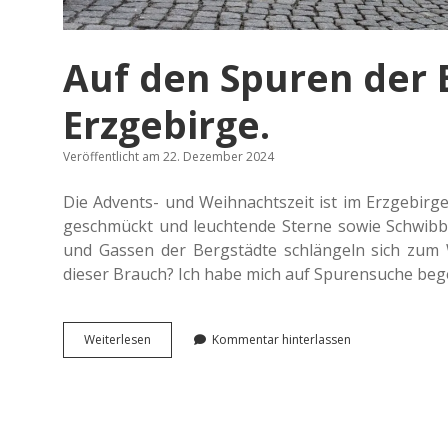
Auf den Spuren der
Erzgebirge.
Veröffentlicht am 22. Dezember 2024
Die Advents- und Weih­nachts­zeit ist im Erz­ge­bir­ge
geschmückt und leuch­ten­de Sterne sowie Schwib­bö­
und Gassen der Berg­städ­te schlän­geln sich zum 
dieser Brauch? Ich habe mich auf Spu­ren­su­che beg
Auf
Wei­ter­le­sen
Kommentar hinterlassen
den
Spuren
der
Berg­
pa­
ra­