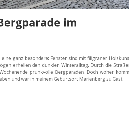
 Bergparade im
 eine ganz beson­de­re: Fens­ter sind mit fili­gra­ner Holz­kuns
gen erhel­len den dunk­len Win­ter­all­tag. Durch die Stra­ße
Wochen­en­de prunk­vol­le Berg­pa­ra­den. Doch woher komm
e­ben und war in meinem Geburts­ort Mari­en­berg zu Gast.