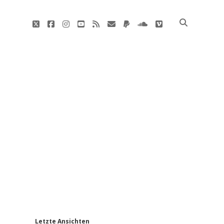
twitter
facebook
instagram
youtube
rss
E-
paypal
soundcloud
vimeo
Mail
'
Letzte Ansichten