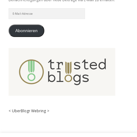
E-
Mail-
Adresse
Abonnieren
<
UberBlogr Webring
>