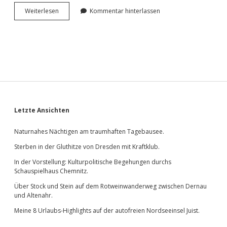
Zwi­
Wei­ter­le­sen
Kommentar hinterlassen
schen
Wein­
ge­
nuss
und
Thea­
ter­
kul­
tur:
Ein
Sidebar
Letzte Ansichten
Früh­
lings­
tag
Naturnahes Nächtigen am traumhaften Tagebausee.
in
Sterben in der Gluthitze von Dresden mit Kraftklub.
Dresden.
In der Vorstellung: Kulturpolitische Begehungen durchs
Schauspielhaus Chemnitz.
Über Stock und Stein auf dem Rotweinwanderweg zwischen Dernau
und Altenahr.
Meine 8 Urlaubs-Highlights auf der autofreien Nordseeinsel Juist.