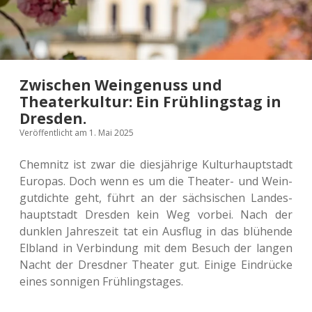
Zwischen Weingenuss und
Theaterkultur: Ein Frühlingstag in
Dresden.
Veröffentlicht am 1. Mai 2025
Chem­nitz ist zwar die dies­jäh­ri­ge Kul­tur­haupt­stadt
Euro­pas. Doch wenn es um die Thea­ter- und Wein­
gut­dich­te geht, führt an der säch­si­schen Lan­des­
haupt­stadt Dres­den kein Weg vorbei. Nach der
dunk­len Jah­res­zeit tat ein Aus­flug in das blü­hen­de
Elb­land in Ver­bin­dung mit dem Besuch der langen
Nacht der Dresd­ner Thea­ter gut. Einige Ein­drü­cke
eines son­ni­gen Frühlingstages.