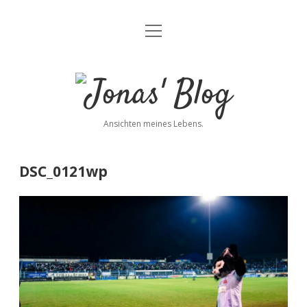
Menü
Blog
öffnen
Über mich
Jonas'
Kontakt
Blog
Ansichten meines Lebens.
Impressum
Datenschutz
DSC_0121wp
twitter
facebook
instagram
youtube
rss
E-
paypal
soundcloud
vimeo
Mail