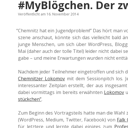
#MyBlögchen. Der zw
Veröffentlicht am 16. November 2014
“
Chem­nitz hat ein Jugend­pro­blem!” Das hört man vo
sze­ne anschaut, könnte sich das viel­leicht bald 
junge Men­schen, um sich über Word­Press, Blog­ger
Mai (daher auch der tolle Titel) leider nicht dabei
ga­be – und meine Erwar­tun­gen wurden nicht enttä
Nach­dem jeder Teil­neh­mer ein­ge­trof­fen und sic
Chem­nit­zer Loko­mov
mit dem Ses­si­onpitch los. 
inter­es­san­ter Zeit­plan erstellt, der aus ins­ge­sam
dabei vor­mit­tags im bereits erwähn­ten
Loko­mov
u
stück­chen”
.
Zum Beginn des Vor­trags­teils hatte man die Wahl
(Word­Press, Medium, Twit­ter, Face­book) von
Falk
für letz­te­re und lernte dabei eini­ges zum
Pro­fe