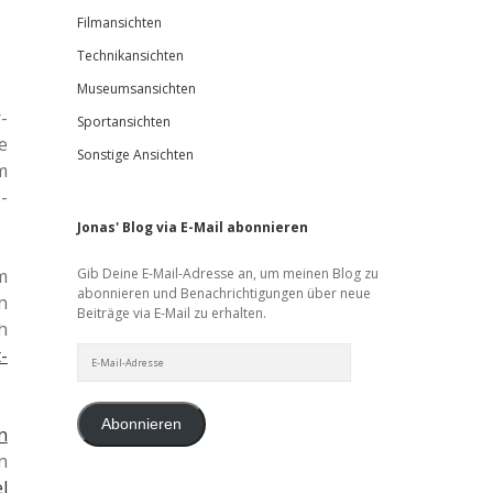
Filmansichten
Technikansichten
Museumsansichten
­
Sportansichten
e
Sonstige Ansichten
m
­
Jonas' Blog via E-Mail abonnieren
m
Gib Deine E-Mail-Adresse an, um meinen Blog zu
abonnieren und Benachrichtigungen über neue
n
Beiträge via E-Mail zu erhalten.
h
E-
­
Mail-
Adresse
Abonnieren
n
n
l