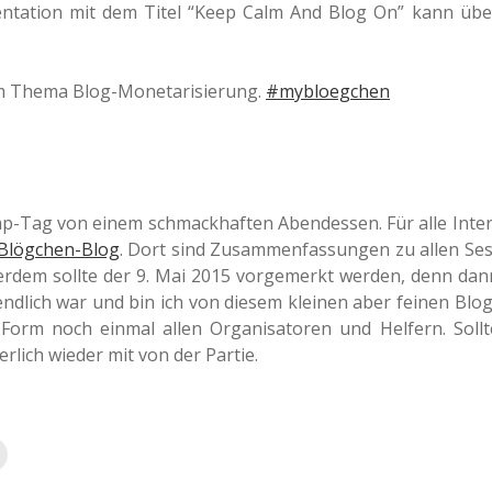
­sen­ta­ti­on mit dem Titel “Keep Calm And Blog On” kann übe
 Thema Blog-Mone­ta­ri­sie­rung.
#myb­loeg­chen
mp-Tag von einem schmack­haf­ten Abend­essen. Für alle Inter
­lög­chen-Blog
. Dort sind Zusam­men­fas­sun­gen zu allen Ses
 Außer­dem sollte der 9. Mai 2015 vor­ge­merkt werden, denn dan
etzt­end­lich war und bin ich von diesem klei­nen aber feinen Blog
Form noch einmal allen Orga­ni­sa­to­ren und Hel­fern. Sollt
r­lich wieder mit von der Partie.