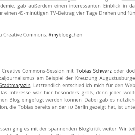
­de­mie, gab außer­dem einen inter­es­san­ten Ein­blick in da
 für einen 45-minü­ti­gen TV-Bei­trag vier Tage Drehen und fün
u Crea­ti­ve Com­mons.
#myb­loeg­chen
e Crea­ti­ve Com­mons-Ses­si­on mit
Tobias Schwarz
oder doc
al­jour­na­lis­mus am Bei­spiel der Kreu­zung Augus­tus­bur­ge
Stadtmagazin
. Letzt­end­lich ent­schied ich mich für den Web
 Das Inter­es­se war hier beson­ders groß, denn jeder wollt
n Blog ein­ge­fügt werden können. Dabei gab es nütz­li­ch
ti­on, die Tobias bereits an der
Berlin gezeigt hat, ist unte
FU
ssen ging es mit der span­nen­den Blog­kri­tik weiter. Wir teil