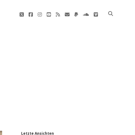
twitter
facebook
instagram
youtube
rss
E-
paypal
soundcloud
vimeo
Mail
'
Letzte Ansichten