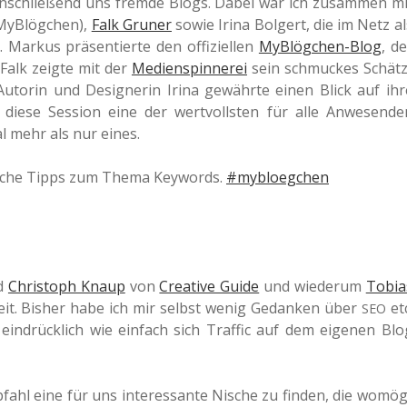
n anschlie­ßend uns fremde Blogs. Dabei war ich zusam­men mi
 MyB­lög­chen),
Falk Gruner
sowie Irina Bol­gert, die im Netz al
arkus prä­sen­tier­te den offi­zi­el­len
MyB­lög­chen-Blog
, de
 Falk zeigte mit der
Medi­en­spin­ne­rei
sein schmu­ckes Schätz
utorin und Desi­gne­rin Irina gewähr­te einen Blick auf ihr
 diese Ses­si­on eine der wert­volls­ten für alle Anwe­sen­de
l mehr als nur eines.
i­che Tipps zum Thema Key­words.
#myb­loeg­chen
d
Chris­toph Knaup
von
Crea­ti­ve Guide
und wie­der­um
Tobia
it. Bisher habe ich mir selbst wenig Gedan­ken über
etc
SEO
in­drück­lich wie ein­fach sich Traf­fic auf dem eige­nen Blo
hl eine für uns inter­es­san­te Nische zu finden, die womög