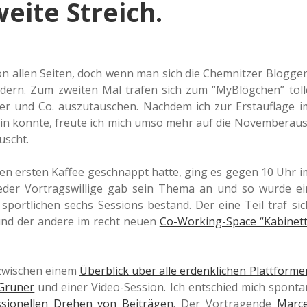
eite Streich.
n allen Seiten, doch wenn man sich die Chem­nit­zer Blog­ger
ändern. Zum zwei­ten Mal trafen sich zum “MyB­lög­chen” toll
 und Co. aus­zu­tau­schen. Nach­dem ich zur Erst­auf­la­ge i
 sein konnte, freute ich mich umso mehr auf die Novem­ber­aus
uscht.
h den ersten Kaffee geschnappt hatte, ging es gegen 10 Uhr i
Jeder Vor­trags­wil­li­ge gab sein Thema an und so wurde ei
t sport­li­chen sechs Ses­si­ons bestand. Der eine Teil traf sic
nd der andere im recht neuen
Co-Working-Space “Kabi­nett
 zwi­schen einem
Über­blick über alle erdenk­li­chen Platt­for­me
 Gruner
und einer Video-Ses­si­on. Ich ent­schied mich spon­ta
s­sio­nel­len Drehen von Bei­trä­gen
. Der Vor­tra­gen­de
Marce