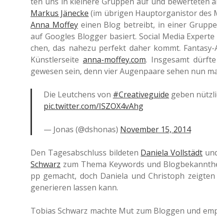
ten uns in klei­ne­re Grup­pen auf und bewer­te­te
Markus Jäne­cke
(im übri­gen Haupt­or­ga­nis­tor des
Anna Moffey
einen Blog betreibt, in einer Gruppe. M
auf Goo­gles Blog­ger basiert. Social Media Exper­te
chen, das nahezu per­fekt daher kommt. Fan­ta­sy-A
Künst­ler­sei­te
anna-moffey.com
. Ins­ge­samt dürfte
gewe­sen sein, denn vier Augen­paa­re sehen nun ma
Die Leut­chens von
#Crea­ti­ve­gui­de
geben nütz­l
pic.twitter.com/ISZOX4vAhg
— Jonas (@dshonas)
Novem­ber 15, 2014
Den Tages­ab­schluss bil­de­ten
Danie­la Voll­städt
un
Schwarz
zum Thema Key­words und Blog­be­kannt­he
pp gemacht, doch Danie­la und Chris­toph zeig­ten e
gene­rie­ren lassen kann.
Tobias Schwarz machte Mut zum Blog­gen und emp­fa