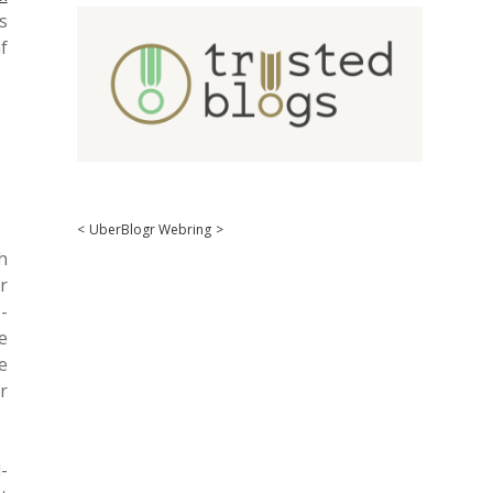
s
f
<
UberBlogr Webring
>
h
r
-
e
e
r
­