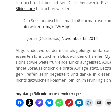
lich noch nicht besetzt sei. Die sehens­wer­te Prä
Slidesha­re
betrach­tet werden.
Den Ses­sion­ab­schluss macht @Isarmatrose zum
pic.twitter.com/Jo9WtHIqCc
— Jonas (@dshonas)
Novem­ber 15, 2014
Abge­run­det wurde der mehr als gelun­ge­ne Bar­ca
es­sier­ten lohnt sich ein Blick auf den offi­zi­el­len
MyB
si­ons sowie wei­ter­füh­ren­de Links auf­ge­lis­tet.
findet vor­aus­sicht­lich die dritte Auf­la­ge statt. L
ger-Tref­fen sehr begeis­tert und danke in dieser 
nichts dazwi­schen kommen, bin ich im Früh­ling siche
Hey, das gefällt mir. Erstmal weitersagen: