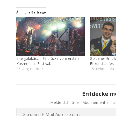
Ähnliche Beiträge
Intergalaktisch! Eindrücke vom ersten
Goldener Empfa
Kosmonaut-Festival.
Eiskunstläufer.
25. August 2013
15. Februar 20
Entdecke me
Melde dich für ein Abon­ne­ment an, um
Gib deine E‑Mail-Adres­se ein …