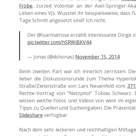
Fröbe
, zur­zeit Volon­tär an der Axel-Sprin­ger-Aka
Leben eines VJs. Wuss­tet ihr bei­spiels­wei­se, dass
Tage Schnitt ange­setzt sind? Ich nicht.
Der @Isarmatrose erzählt inter­es­san­te Dinge z
pic.twitter.com/hSRWjBKV44
— Jonas (@dshonas)
Novem­ber 15, 2014
Beim zwei­ten Part war ich inner­lich zer­ris­sen: Di
lieber die Dis­kus­si­ons­run­de zum Thema Hyper­lo­k
Straße/Zietenstraße von Lars Neu­en­feld vom
371
Rechte-Vor­trag von “Netz­pi­lot” Tobias Schwarz.
wissen welche Fotos und Videos von wem im eige­ne
Tipps zu Quel­len und Such­ein­ga­ben. Die Prä­sen­ta­
Slidesha­re
verfügbar.
Nach dem sehr lecke­ren und reich­hal­ti­gen Mit­tag­e