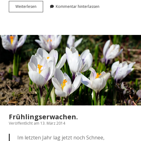
#MyB­
Wei­ter­le­sen
Kommentar hinterlassen
lög­
chen.
Der
zweite
Streich.
Frühlingserwachen.
Veröffentlicht am 13. März 2014
Im letz­ten Jahr lag jetzt noch Schnee,