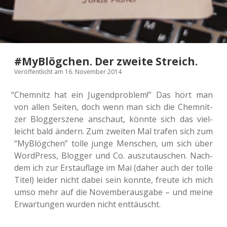
#MyBlögchen. Der zweite Streich.
Veröffentlicht am 16. November 2014
“
Chem­nitz hat ein Jugend­pro­blem!” Das hört man
von allen Seiten, doch wenn man sich die Chem­nit­
zer Blog­ger­sze­ne anschaut, könnte sich das viel­
leicht bald ändern. Zum zwei­ten Mal trafen sich zum
“MyB­lög­chen” tolle junge Men­schen, um sich über
Word­Press, Blog­ger und Co. aus­zu­tau­schen. Nach­
dem ich zur Erst­auf­la­ge im Mai (daher auch der tolle
Titel) leider nicht dabei sein konnte, freute ich mich
umso mehr auf die Novem­ber­aus­ga­be – und meine
Erwar­tun­gen wurden nicht enttäuscht.