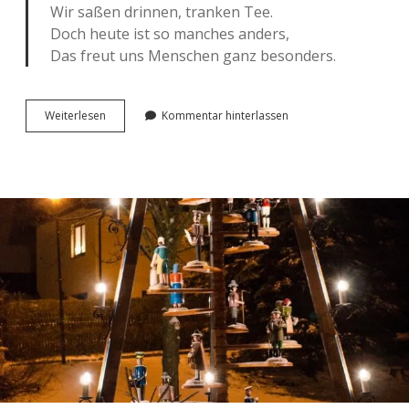
Wir saßen drin­nen, tran­ken Tee.
Doch heute ist so man­ches anders,
Das freut uns Men­schen ganz besonders.
Früh­
Wei­ter­le­sen
Kommentar hinterlassen
lings­
er­
wa­
chen.