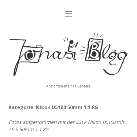
Menü
Blog
öffnen
Über mich
Jonas'
Kontakt
Blog
Impressum
Datenschutz
Ansichten meines Lebens.
twitter
facebook
instagram
youtube
rss
E-
paypal
soundcloud
vimeo
Mail
Kategorie:
Nikon D5100 50mm 1:1.8G
Fotos auf­ge­nom­men mit der
Nikon
mit
DSLR
D5100
‑S 50mm 1:1.
AF
8G