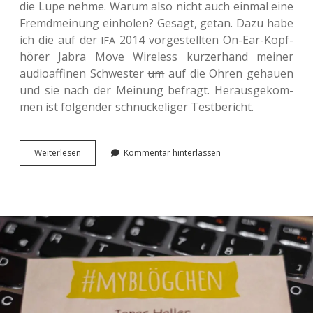
die Lupe nehme. Warum also nicht auch einmal eine
Fremd­mei­nung ein­ho­len? Gesagt, getan. Dazu habe
ich die auf der
2014 vor­ge­stell­ten On-Ear-Kopf­
IFA
hö­rer Jabra Move Wire­less kur­zer­hand meiner
audio­af­fi­nen Schwes­ter
um
auf die Ohren gehau­en
und sie nach der Mei­nung befragt. Her­aus­ge­kom­
men ist fol­gen­der schnu­cke­li­ger Testbericht.
Jabra
Wei­ter­le­sen
Kommentar hinterlassen
Move
Wire­
less
im
‘Schwes­
ter-
Test’.