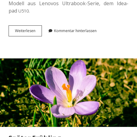
Modell aus Leno­vos Ultra­book-Serie, dem Ide­a­
pad
.
U510
Neues
Wei­ter­le­sen
Kommentar hinterlassen
Note­
book.