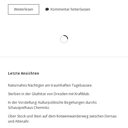
Mords­
Wei­ter­le­sen
Kommentar hinterlassen
lust.
Auf
Fotografie.
Sidebar
Letzte Ansichten
Naturnahes Nächtigen am traumhaften Tagebausee.
Sterben in der Gluthitze von Dresden mit Kraftklub.
In der Vorstellung: Kulturpolitische Begehungen durchs
Schauspielhaus Chemnitz.
Über Stock und Stein auf dem Rotweinwanderweg zwischen Dernau
und Altenahr.