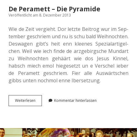
De Peramett – Die Pyramide
Veröffentlicht am 8. Dezember 2013
Wie de Zeit ver­gieht. Dor letzte Beitrog wur im Sep­
tem­ber geschriem und nu is schu bald Weih­noch­ten.
Des­wa­gen gibt’s heit enn klee­nes Spe­zi­al­ar­tigel­
chen. Weil wie iech finde de arzge­birgsche Mund­art
zu Weih­noch­ten gehäärt wie dos Jesus Kinnel,
habsch miech emol hie­ge­setzt un e Ver­schel ieber
de Pera­mett geschriem. Fier alle Aus­wärts­chen
gibbs unten noch­mol enne Ibersetzung.
De
Wei­ter­le­sen
Kommentar hinterlassen
Pera­
mett
–
Die
Pyramide