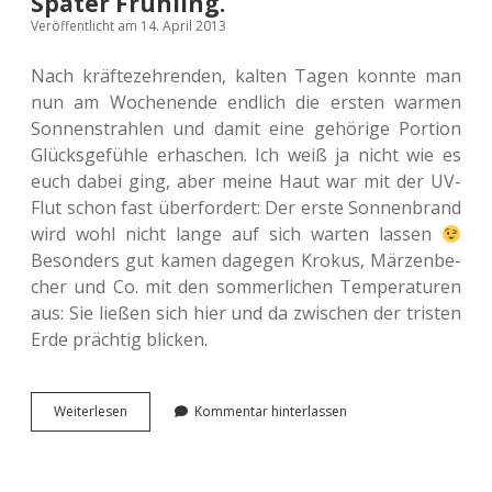
Später Frühling.
Veröffentlicht am 14. April 2013
Nach kräf­te­zeh­ren­den, kalten Tagen konnte man
nun am Wochen­en­de end­lich die ersten warmen
Son­nen­strah­len und damit eine gehö­ri­ge Por­ti­on
Glücks­ge­füh­le erha­schen. Ich weiß ja nicht wie es
euch dabei ging, aber meine Haut war mit der UV-
Flut schon fast über­for­dert: Der erste Son­nen­brand
wird wohl nicht lange auf sich warten lassen
Beson­ders gut kamen dage­gen Krokus, Märzen­be­
cher und Co. mit den som­mer­li­chen Tem­pe­ra­tu­ren
aus: Sie ließen sich hier und da zwi­schen der tris­ten
Erde präch­tig blicken.
Später
Wei­ter­le­sen
Kommentar hinterlassen
Früh­
ling.