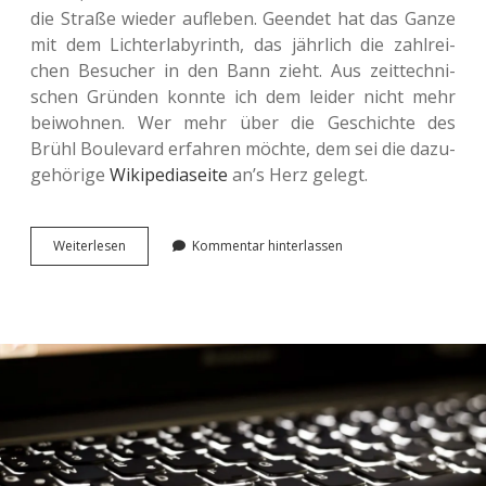
die Straße wieder auf­le­ben. Geen­det hat das Ganze
mit dem Lich­t­er­la­by­rinth, das jähr­lich die zahl­rei­
chen Besu­cher in den Bann zieht. Aus zeit­tech­ni­
schen Grün­den konnte ich dem leider nicht mehr
bei­woh­nen. Wer mehr über die Geschich­te des
Brühl Bou­le­vard erfah­ren möchte, dem sei die dazu­
ge­hö­ri­ge
Wiki­pe­dia­sei­te
an’s Herz gelegt.
Der
Wei­ter­le­sen
Kommentar hinterlassen
Brühl lebt!