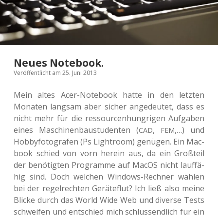
Neues Notebook.
Veröffentlicht am 25. Juni 2013
Mein altes Acer-Note­book hatte in den letz­ten
Mona­ten lang­sam aber sicher ange­deu­tet, dass es
nicht mehr für die res­sour­cen­hung­ri­gen Auf­ga­ben
eines Maschi­nen­bau­stu­den­ten (
,
,…) und
CAD
FEM
Hob­by­fo­to­gra­fen (Ps Ligh­t­room) genü­gen. Ein Mac­
book schied von vorn herein aus, da ein Groß­teil
der benö­tig­ten Pro­gram­me auf MacOS nicht lauf­fä­
hig sind. Doch wel­chen Win­dows-Rech­ner wählen
bei der regel­rech­ten Gerä­te­flut? Ich ließ also meine
Blicke durch das World Wide Web und diver­se Tests
schwei­fen und ent­schied mich schluss­end­lich für ein