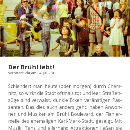
Der Brühl lebt!
Veröffentlicht am 14. Juli 2013
Schlen­dert man heute (oder morgen) durch Chem­
nitz, so wirkt die Stadt oft­mals tot und leer. Stra­ßen­
zü­ge sind ver­waist, dunkle Ecken veräns­ti­gen Pas­
san­ten. Das dies auch anders geht, haben Anwoh­
ner und Musi­ker am Brühl Bou­le­vard, der Fla­nier­
mei­le des ehe­ma­li­gen Karl-Marx-Stadt, gezeigt. Mit
Musik, Tanz und aller­hand Attrak­tio­nen ließen sie