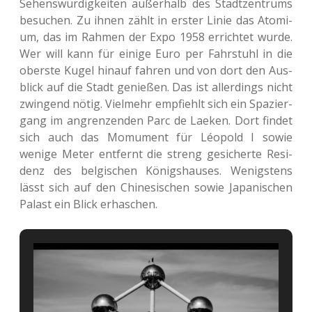
Sehens­wür­dig­kei­ten außer­halb des Stadt­zen­trums
besu­chen. Zu ihnen zählt in erster Linie das Ato­mi­
um, das im Rahmen der Expo 1958 errich­tet wurde.
Wer will kann für einige Euro per Fahr­stuhl in die
obers­te Kugel hinauf fahren und von dort den Aus­
blick auf die Stadt genie­ßen. Das ist aller­dings nicht
zwin­gend nötig. Viel­mehr emp­fiehlt sich ein Spa­zier­
gang im angren­zen­den Parc de Laeken. Dort findet
sich auch das Mom­u­ment für Léo­pold I sowie
wenige Meter ent­fernt die streng gesi­cher­te Resi­
denz des bel­gi­schen Königs­hau­ses. Wenigs­tens
lässt sich auf den Chi­ne­si­schen sowie Japa­ni­schen
Palast ein Blick erhaschen.