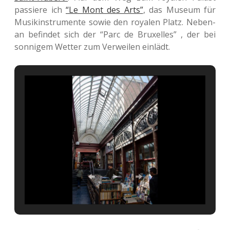
pas­sie­re ich
“Le Mont des Arts”
, das Museum für
Musik­in­stru­men­te sowie den roya­len Platz. Neben­
an befin­det sich der “Parc de Bru­xel­les” , der bei
son­ni­gem Wetter zum Ver­wei­len einlädt.