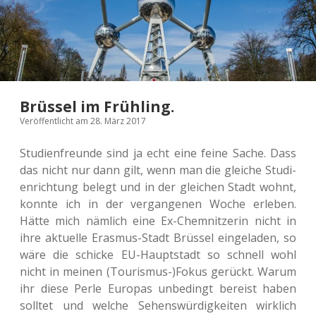
Brüssel im Frühling.
Veröffentlicht am 28. März 2017
Stu­di­en­freun­de sind ja echt eine feine Sache. Dass
das nicht nur dann gilt, wenn man die glei­che Stu­di­
en­rich­tung belegt und in der glei­chen Stadt wohnt,
konnte ich in der ver­gan­ge­nen Woche erle­ben.
Hätte mich näm­lich eine Ex-Chem­nit­ze­rin nicht in
ihre aktu­el­le Eras­mus-Stadt Brüs­sel ein­ge­la­den, so
wäre die schi­cke EU-Haupt­stadt so schnell wohl
nicht in meinen (Tourismus-)Fokus gerückt. Warum
ihr diese Perle Euro­pas unbe­dingt bereist haben
soll­tet und welche Sehens­wür­dig­kei­ten wirk­lich