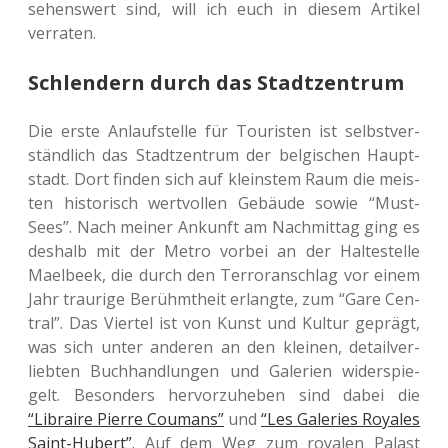
sehens­wert sind, will ich euch in diesem Arti­kel
verraten.
Schlendern durch das Stadtzentrum
Die erste Anlauf­stel­le für Tou­ris­ten ist selbst­ver­
ständ­lich das Stadt­zen­trum der bel­gi­schen Haupt­
stadt. Dort finden sich auf kleins­tem Raum die meis­
ten his­to­risch wert­vol­len Gebäu­de sowie “Must-
Sees”. Nach meiner Ankunft am Nach­mit­tag ging es
des­halb mit der Metro vorbei an der Hal­te­stel­le
Mael­beek, die durch den Ter­ror­an­schlag vor einem
Jahr trau­ri­ge Berühmt­heit erlang­te, zum “Gare Cen­
tral”. Das Vier­tel ist von Kunst und Kultur geprägt,
was sich unter ande­ren an den klei­nen, detail­ver­
lieb­ten Buch­hand­lun­gen und Gale­rien wider­spie­
gelt. Beson­ders her­vor­zu­he­ben sind dabei die
“Librai­re Pierre Cou­mans”
und
“Les Gale­ries Roya­les
Saint-Hubert”
. Auf dem Weg zum roya­len Palast