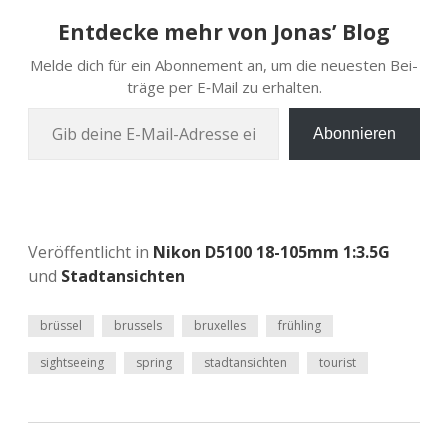
Entdecke mehr von Jonas’ Blog
Melde dich für ein Abon­ne­ment an, um die neu­es­ten Bei­
trä­ge per E‑Mail zu erhalten.
Gib deine E‑Mail-Adres­se ein …
Abonnieren
Veröffentlicht in
Nikon D5100 18-105mm 1:3.5G
und
Stadtansichten
brüssel
brussels
bruxelles
frühling
sightseeing
spring
stadtansichten
tourist