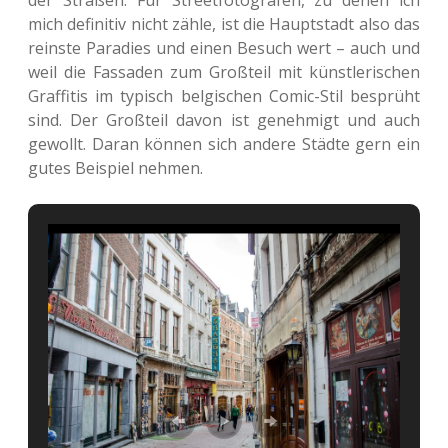
der Stra­ßen. Für Street­fo­to­gra­fen, zu denen ich
mich defi­ni­tiv nicht zähle, ist die Haupt­stadt also das
reins­te Para­dies und einen Besuch wert – auch und
weil die Fas­sa­den zum Groß­teil mit künst­le­ri­schen
Graf­fi­tis im typisch bel­gi­schen Comic-Stil besprüht
sind. Der Groß­teil davon ist geneh­migt und auch
gewollt. Daran können sich andere Städte gern ein
gutes Bei­spiel nehmen.