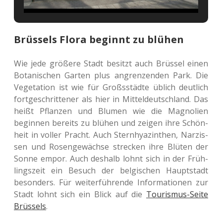
Brüssels Flora beginnt zu blühen
Wie jede grö­ße­re Stadt besitzt auch Brüs­sel einen
Bota­ni­schen Garten plus angren­zen­den Park. Die
Vege­ta­ti­on ist wie für Großs­städ­te üblich deut­lich
fort­ge­schrit­te­ner als hier in Mit­tel­deutsch­land. Das
heißt Pflan­zen und Blumen wie die Magno­li­en
begin­nen bereits zu blühen und zeigen ihre Schön­
heit in voller Pracht. Auch Stern­hya­zin­then, Nar­zis­
sen und Rosen­ge­wäch­se stre­cken ihre Blüten der
Sonne empor. Auch des­halb lohnt sich in der Früh­
lings­zeit ein Besuch der bel­gi­schen Haupt­stadt
beson­ders. Für wei­ter­füh­ren­de Infor­ma­tio­nen zur
Stadt lohnt sich ein Blick auf die
Tou­ris­mus-Seite
Brüs­sels
.