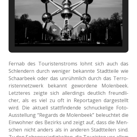
Fernab des Tou­ris­ten­stroms lohnt sich auch das
Schlen­dern durch weni­ger bekann­te Stadt­tei­le wie
Schaar­beek oder das unrühm­lich durch das Ter­ro­
ris­ten­netz­werk bekannt gewor­de­ne Molen­beek.
Letz­te­res zeigte sich aller­dings deut­lich freund­li­
cher, als es viel zu oft in Repor­ta­gen dar­ge­stellt
wird. Die aktu­ell statt­fin­den­de schnu­cke­li­ge Foto-
Aus­stel­lung “Regards de Molen­beek” beleuch­tet die
Ein­woh­ner des Bezirks und zeigt auf, dass die Men­
schen nicht anders als in ande­ren Stadt­tei­len sind.
Zu den Sehens­wür­dig­kei­ten, die Tou­ris­ten vor allem