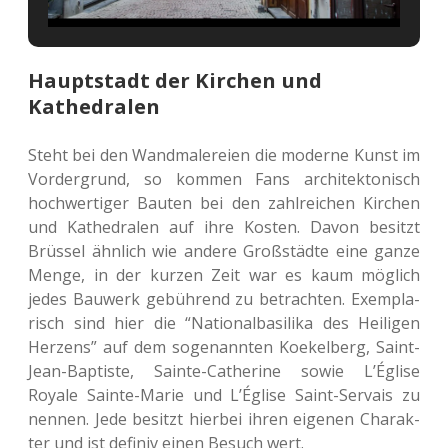
Hauptstadt der Kirchen und
Kathedralen
Steht bei den Wand­ma­le­rei­en die moder­ne Kunst im
Vor­der­grund, so kommen Fans archi­tek­to­nisch
hoch­wer­ti­ger Bauten bei den zahl­rei­chen Kir­chen
und Kathe­dra­len auf ihre Kosten. Davon besitzt
Brüs­sel ähn­lich wie andere Groß­städ­te eine ganze
Menge, in der kurzen Zeit war es kaum mög­lich
jedes Bau­werk gebüh­rend zu betrach­ten. Exem­pla­
risch sind hier die “Natio­nal­ba­si­li­ka des Hei­li­gen
Her­zens” auf dem soge­nann­ten Koe­kel­berg, Saint-
Jean-Bap­tis­te, Sainte-Cathe­ri­ne sowie L’Ég­li­se
Royale Sainte-Marie und L’Ég­li­se Saint-Ser­vais zu
nennen. Jede besitzt hier­bei ihren eige­nen Cha­rak­
ter und ist defi­niv einen Besuch wert.