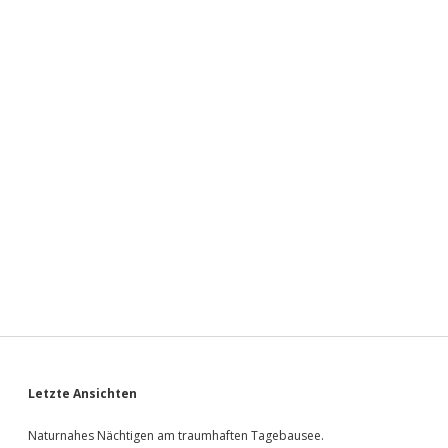
Sidebar
Letzte Ansichten
Naturnahes Nächtigen am traumhaften Tagebausee.