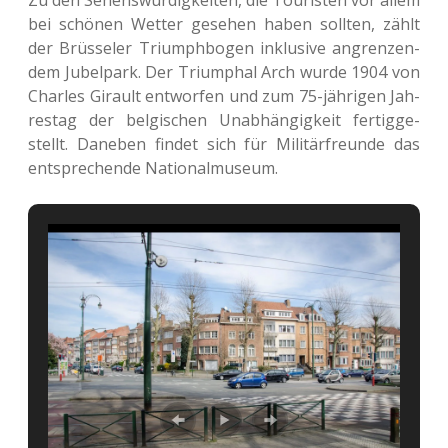
bei schö­nen Wetter gese­hen haben soll­ten, zählt
der Brüs­se­ler Tri­umph­bo­gen inklu­si­ve angren­zen­
dem Jubel­park. Der Tri­um­phal Arch wurde 1904 von
Charles Girault ent­wor­fen und zum 75-jäh­ri­gen Jah­
res­tag der bel­gi­schen Unab­hän­gig­keit fer­tig­ge­
stellt. Dane­ben findet sich für Mili­tär­freun­de das
ent­spre­chen­de Nationalmuseum.