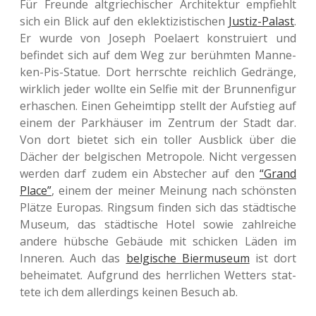
Für Freun­de alt­grie­chi­scher Archi­tek­tur emp­fiehlt
sich ein Blick auf den eklek­ti­zis­ti­schen
Justiz-Palast
.
Er wurde von Joseph Poelaert kon­stru­iert und
befin­det sich auf dem Weg zur berühm­ten Man­ne­
ken-Pis-Statue. Dort herrsch­te reich­lich Gedrän­ge,
wirk­lich jeder wollte ein Selfie mit der Brun­nen­fi­gur
erha­schen. Einen Geheim­tipp stellt der Auf­stieg auf
einem der Park­häu­ser im Zen­trum der Stadt dar.
Von dort bietet sich ein toller Aus­blick über die
Dächer der bel­gi­schen Metro­po­le. Nicht ver­ges­sen
werden darf zudem ein Abste­cher auf den
“Grand
Place”
, einem der meiner Mei­nung nach schöns­ten
Plätze Euro­pas. Rings­um finden sich das städ­ti­sche
Museum, das städ­ti­sche Hotel sowie zahl­rei­che
andere hüb­sche Gebäu­de mit schi­cken Läden im
Inne­ren. Auch das
bel­gi­sche Bier­mu­se­um
ist dort
behei­ma­tet. Auf­grund des herr­li­chen Wet­ters stat­
te­te ich dem aller­dings keinen Besuch ab.