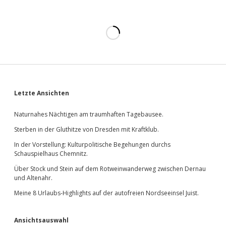
do­
bo­
na-
Express
nach Wien.
Sidebar
Letzte Ansichten
Naturnahes Nächtigen am traumhaften Tagebausee.
Sterben in der Gluthitze von Dresden mit Kraftklub.
In der Vorstellung: Kulturpolitische Begehungen durchs
Schauspielhaus Chemnitz.
Über Stock und Stein auf dem Rotweinwanderweg zwischen Dernau
und Altenahr.
Meine 8 Urlaubs-Highlights auf der autofreien Nordseeinsel Juist.
Ansichtsauswahl