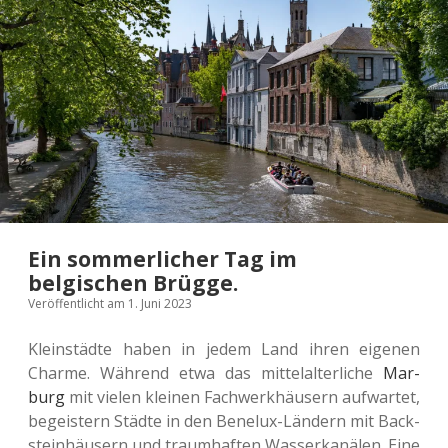
Potsdam.
Ein sommerlicher Tag im
belgischen Brügge.
Veröffentlicht am 1. Juni 2023
Klein­städ­te haben in jedem Land ihren eige­nen
Charme. Wäh­rend etwa das mit­tel­al­ter­li­che
Mar­
burg
mit vielen klei­nen Fach­werk­häu­sern auf­war­tet,
begeis­tern Städte in den Bene­lux-Län­dern mit Back­
stein­häu­sern und traum­haf­ten Was­ser­ka­nä­len. Eine