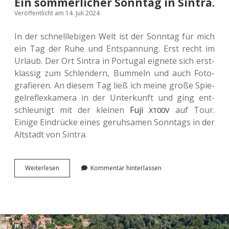
Ein sommerlicher Sonntag in Sintra.
Veröffentlicht am 14. Juli 2024
In der schnell­le­bi­gen Welt ist der Sonn­tag für mich
ein Tag der Ruhe und Ent­span­nung. Erst recht im
Urlaub. Der Ort Sintra in Por­tu­gal eig­ne­te sich erst­
klas­sig zum Schlen­dern, Bum­meln und auch Foto­
gra­fie­ren. An diesem Tag ließ ich meine große Spie­
gel­re­flex­ka­me­ra in der Unter­kunft und ging ent­
schleu­nigt mit der klei­nen
Fuji
auf Tour.
X100V
Einige Ein­drü­cke eines geruh­sa­men Sonn­tags in der
Alt­stadt von Sintra.
Ein
Wei­ter­le­sen
Kommentar hinterlassen
som­
mer­
li­
cher
Sonn­
tag