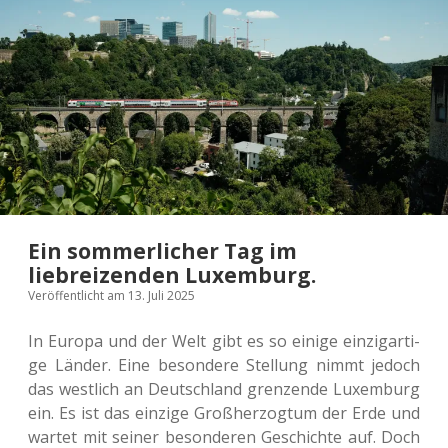
furt
mit
dem
„Ebbel­
wei-
Expreß“.
Ein sommerlicher Tag im
liebreizenden Luxemburg.
Veröffentlicht am 13. Juli 2025
In Europa und der Welt gibt es so einige ein­zig­ar­ti­
ge Länder. Eine beson­de­re Stel­lung nimmt jedoch
das west­lich an Deutsch­land gren­zen­de Luxem­burg
ein. Es ist das ein­zi­ge Groß­her­zog­tum der Erde und
wartet mit seiner beson­de­ren Geschich­te auf. Doch