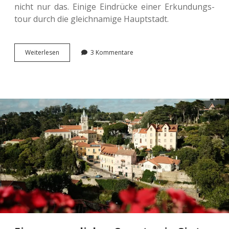
nicht nur das. Einige Ein­drü­cke einer Erkun­dungs­
tour durch die gleich­na­mi­ge Hauptstadt.
Ein
Wei­ter­le­sen
3 Kommentare
som­
mer­
li­
cher
Tag
im
lieb­
rei­
zen­
den
Luxemburg.