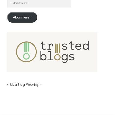
E-
Mail-
Adresse
Abonnieren
<
UberBlogr Webring
>