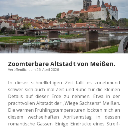
Zoomterbare Altstadt von Meißen.
Veröffentlicht am 26. April 2026
In dieser schnell­le­bi­gen Zeit fällt es zuneh­mend
schwer sich auch mal Zeit und Ruhe für die klei­nen
Details auf dieser Erde zu nehmen. Etwa in der
pracht­vol­len Alt­stadt der „Wiege Sach­sens“ Meißen.
Die warmen Früh­lings­tem­pe­ra­tu­ren lock­ten mich an
diesem wech­sel­haf­ten April­sams­tag in dessen
roman­ti­sche Gassen. Einige Ein­drü­cke eines Streif­