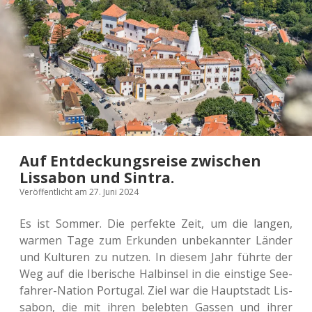
in
Sintra.
Auf Entdeckungsreise zwischen
Lissabon und Sintra.
Veröffentlicht am 27. Juni 2024
Es ist Sommer. Die per­fek­te Zeit, um die langen,
warmen Tage zum Erkun­den unbe­kann­ter Länder
und Kul­tu­ren zu nutzen. In diesem Jahr führte der
Weg auf die Ibe­ri­sche Halb­in­sel in die eins­ti­ge See­
fah­rer-Nation Por­tu­gal. Ziel war die Haupt­stadt Lis­
sa­bon, die mit ihren beleb­ten Gassen und ihrer