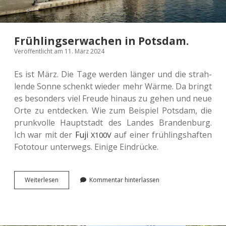
Frühlingserwachen in Potsdam.
Veröffentlicht am 11. März 2024
Es ist März. Die Tage werden länger und die strah­
len­de Sonne schenkt wieder mehr Wärme. Da bringt
es beson­ders viel Freude hinaus zu gehen und neue
Orte zu ent­de­cken. Wie zum Bei­spiel Pots­dam, die
prunk­vol­le Haupt­stadt des Landes Bran­den­burg.
Ich war mit der
Fuji
auf einer früh­lings­haf­ten
X100V
Foto­tour unter­wegs. Einige Eindrücke.
Früh­
Wei­ter­le­sen
Kommentar hinterlassen
lings­
er­
wa­
chen
in