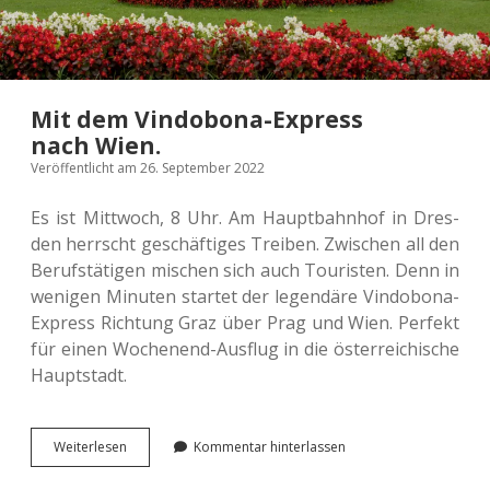
Mit dem Vindobona-Express
nach Wien.
Veröffentlicht am 26. September 2022
Es ist Mitt­woch, 8 Uhr. Am Haupt­bahn­hof in Dres­
den herrscht geschäf­ti­ges Trei­ben. Zwi­schen all den
Berufs­tä­ti­gen mischen sich auch Tou­ris­ten. Denn in
weni­gen Minu­ten star­tet der legen­dä­re Vin­do­bo­na-
Express Rich­tung Graz über Prag und Wien. Per­fekt
für einen Wochen­end-Aus­flug in die öster­rei­chi­sche
Hauptstadt.
Mit
Wei­ter­le­sen
Kommentar hinterlassen
dem
Vin­