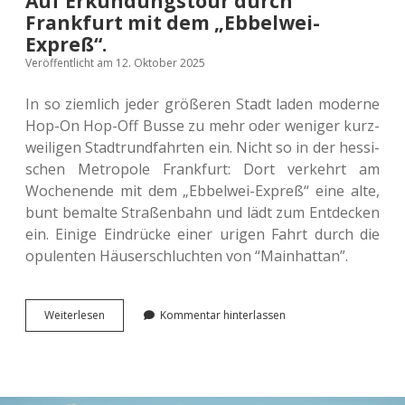
Auf Erkundungstour durch
Frankfurt mit dem „Ebbelwei-
Expreß“.
Veröffentlicht am 12. Oktober 2025
In so ziem­lich jeder grö­ße­ren Stadt laden moder­ne
Hop-On Hop-Off Busse zu mehr oder weni­ger kurz­
wei­li­gen Stadt­rund­fahr­ten ein. Nicht so in der hes­si­
schen Metro­po­le Frank­furt: Dort ver­kehrt am
Wochen­en­de mit dem „Ebbel­wei-Expreß“ eine alte,
bunt bemal­te Stra­ßen­bahn und lädt zum Ent­de­cken
ein. Einige Ein­drü­cke einer urigen Fahrt durch die
opu­len­ten Häu­ser­schluch­ten von “Main­hat­tan”.
Auf
Wei­ter­le­sen
Kommentar hinterlassen
Erkun­
dungs­
tour
durch
Frank­