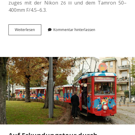
zu­ges mit der Nikon
und dem Tamron 50–
Z6
III
400mm F/4.5–6.3.
Zoom­
Wei­ter­le­sen
Kommentar hinterlassen
ter­
ba­
re
Alt­
stadt
von
Meißen.