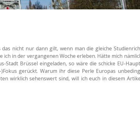
s das nicht nur dann gilt, wenn man die glei­che Stu­di­en­rich
 ich in der ver­gan­ge­nen Woche erle­ben. Hätte mich näm­lic
mus-Stadt Brüs­sel ein­ge­la­den, so wäre die schi­cke EU-Haupt
-)Fokus gerückt. Warum ihr diese Perle Euro­pas unbe­ding
ten wirk­lich sehens­wert sind, will ich euch in diesem Arti­ke