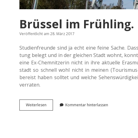
Brüssel im Frühling.
Veröffentlicht am 28. März 2017
Stu­di­en­freun­de sind ja echt eine feine Sache. Das
tung belegt und in der glei­chen Stadt wohnt, konnte
eine Ex-Chem­nit­ze­rin nicht in ihre aktu­el­le Eras­
stadt so schnell wohl nicht in meinen (Tourismus
bereist haben soll­tet und welche Sehens­wür­dig­kei­
verraten.
Brüs­
Wei­ter­le­sen
Kommentar hinterlassen
sel
im
Frühling.