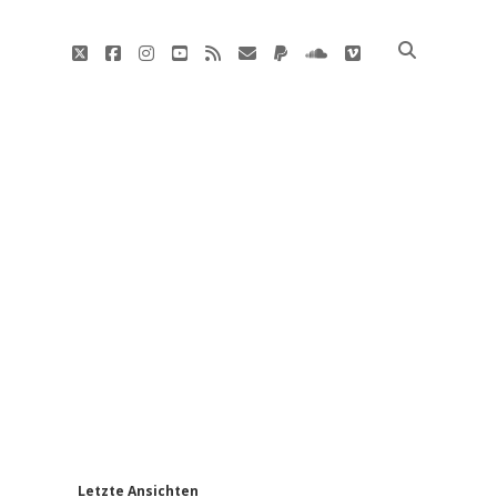
twitter
facebook
instagram
youtube
rss
E-
paypal
soundcloud
vimeo
Mail
'
Letzte Ansichten