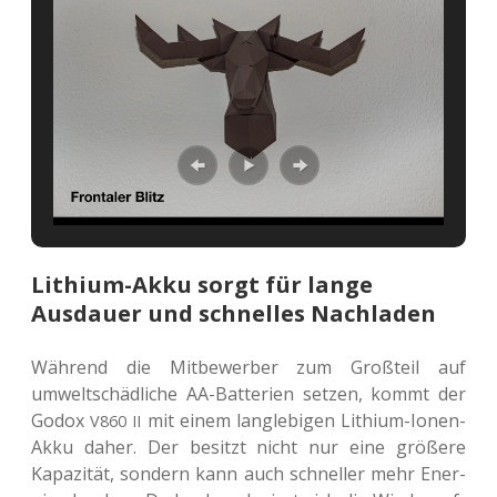
Lithium-Akku sorgt für lange
Ausdauer und schnelles Nachladen
Wäh­rend die Mit­be­wer­ber zum Groß­teil auf
umwelt­schäd­li­che AA-Bat­te­rien setzen, kommt der
Godox
mit einem lang­le­bi­gen Lithi­um-Ionen-
V860
II
Akku daher. Der besitzt nicht nur eine grö­ße­re
Kapa­zi­tät, son­dern kann auch schnel­ler mehr Ener­