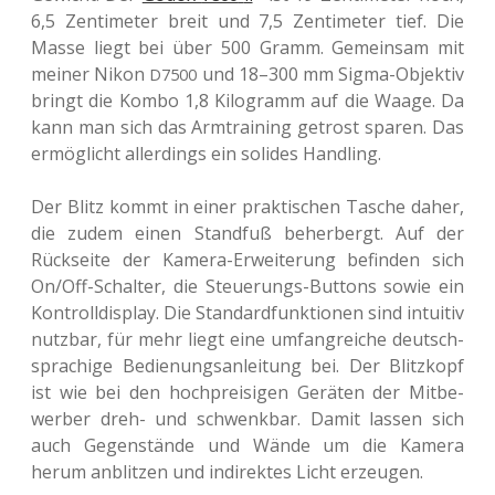
6,5 Zen­ti­me­ter breit und 7,5 Zen­ti­me­ter tief. Die
Masse liegt bei über 500 Gramm. Gemein­sam mit
meiner Nikon
und 18–300 mm Sigma-Objek­tiv
D7500
bringt die Kombo 1,8 Kilo­gramm auf die Waage. Da
kann man sich das Arm­trai­ning getrost sparen. Das
ermög­licht aller­dings ein soli­des Handling.
Der Blitz kommt in einer prak­ti­schen Tasche daher,
die zudem einen Stand­fuß beher­bergt. Auf der
Rück­sei­te der Kamera-Erwei­te­rung befin­den sich
On/Off-Schal­ter, die Steue­rungs-But­tons sowie ein
Kon­troll­dis­play. Die Stan­dard­funk­tio­nen sind intui­tiv
nutz­bar, für mehr liegt eine umfang­rei­che deutsch­
spra­chi­ge Bedie­nungs­an­lei­tung bei. Der Blitz­kopf
ist wie bei den hoch­prei­si­gen Gerä­ten der Mit­be­
wer­ber dreh- und schwenk­bar. Damit lassen sich
auch Gegen­stän­de und Wände um die Kamera
herum anblit­zen und indi­rek­tes Licht erzeugen.