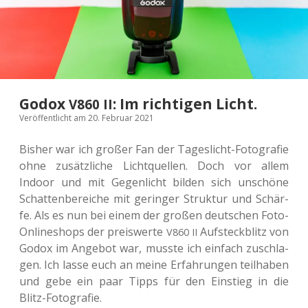
Godox
: Im richtigen Licht.
V860
II
Veröffentlicht am 20. Februar 2021
Bisher war ich großer Fan der Tages­licht-Foto­gra­fie
ohne zusätz­li­che Licht­quel­len. Doch vor allem
Indoor und mit Gegen­licht bilden sich unschö­ne
Schat­ten­be­rei­che mit gerin­ger Struk­tur und Schär­
fe. Als es nun bei einem der großen deut­schen Foto-
Online­shops der preis­wer­te
Auf­steck­blitz von
V860
II
Godox im Ange­bot war, musste ich ein­fach zuschla­
gen. Ich lasse euch an meine Erfah­run­gen teil­ha­ben
und gebe ein paar Tipps für den Ein­stieg in die
Blitz-Fotografie.