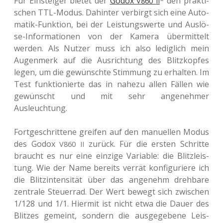
Für Ein­stei­ger bietet der
Godox
* den prak­ti­
V860
II
schen TTL-Modus. Dahin­ter ver­birgt sich eine Auto­
ma­tik-Funk­ti­on, bei der Leis­tungs­wer­te und Aus­lö­
se-Infor­ma­tio­nen von der Kamera über­mit­telt
werden. Als Nutzer muss ich also ledig­lich mein
Augen­merk auf die Aus­rich­tung des Blitz­kop­fes
legen, um die gewünsch­te Stim­mung zu erhal­ten. Im
Test funk­tio­nier­te das in nahezu allen Fällen wie
gewünscht und mit sehr ange­neh­mer
Ausleuchtung.
Fort­ge­schrit­te­ne grei­fen auf den manu­el­len Modus
des Godox
zurück. Für die ersten Schrit­te
V860
II
braucht es nur eine ein­zi­ge Varia­ble: die Blitz­leis­
tung. Wie der Name bereits verrät kon­fi­gu­rie­re ich
die Blitz­in­ten­si­tät über das ange­nehm dreh­ba­re
zen­tra­le Steu­er­rad. Der Wert bewegt sich zwi­schen
1/128 und 1/1. Hier­mit ist nicht etwa die Dauer des
Blit­zes gemeint, son­dern die aus­ge­ge­be­ne Leis­