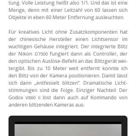
tung. Volle Leis­tung heißt also 1/1. Und das ist eine
Menge, denn mit einer Leit­zahl von 60 lassen sich
Objek­te in eben 60 Meter Ent­fer­nung ausleuchten.
Für krea­ti­ves Licht ohne Zusatz­kom­po­nen­ten hat
der chi­ne­si­sche Her­stel­ler einen Licht­sen­sor im
wuch­ti­gen Gehäu­se inte­griert. Der inte­grier­te Blitz
der Nikon
fun­giert dann als Con­trol­ler, der
D7500
den opti­schen Aus­lö­se-Befehl an das Blitz­ge­rät wei­
ter­gibt. Bis zu 10 Meter weit ent­fernt konnte ich
den Blitz von der Kamera posi­tio­nie­ren. Damit lässt
sich dann „ent­fes­selt blit­zen“. Dra­ma­ti­sche Licht­
stim­mun­gen sind die Folge. Ein­zi­ger Nach­teil: Der
Godox
löst dann auch auf Kom­man­do von
V860
II
ande­ren blit­zen­den Kame­ras aus.