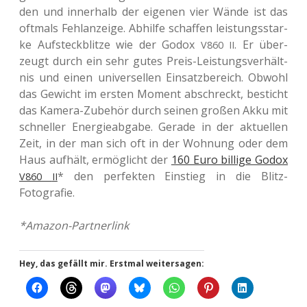
den und inner­halb der eige­nen vier Wände ist das
oft­mals Fehl­an­zei­ge. Abhil­fe schaf­fen leis­tungs­star­
ke Auf­steck­blit­ze wie der Godox
. Er über­
V860
II
zeugt durch ein sehr gutes Preis-Leis­tungs­ver­hält­
nis und einen uni­ver­sel­len Ein­satz­be­reich. Obwohl
das Gewicht im ersten Moment abschreckt, besticht
das Kamera-Zube­hör durch seinen großen Akku mit
schnel­ler Ener­gie­ab­ga­be. Gerade in der aktu­el­len
Zeit, in der man sich oft in der Woh­nung oder dem
Haus auf­hält, ermög­licht der
160 Euro bil­li­ge Godox
* den per­fek­ten Ein­stieg in die Blitz-
V860
II
Fotografie.
*Amazon-Part­ner­link
Hey, das gefällt mir. Erstmal weitersagen: