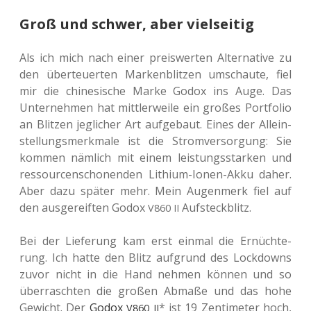
Groß und schwer, aber vielseitig
Als ich mich nach einer preis­wer­ten Alter­na­ti­ve zu
den über­teu­er­ten Mar­ken­blit­zen umschau­te, fiel
mir die chi­ne­si­sche Marke Godox ins Auge. Das
Unter­neh­men hat mitt­ler­wei­le ein großes Port­fo­lio
an Blit­zen jeg­li­cher Art auf­ge­baut. Eines der Allein­
stel­lungs­merk­ma­le ist die Strom­ver­sor­gung: Sie
kommen näm­lich mit einem leis­tungs­star­ken und
res­sour­cen­scho­nen­den Lithi­um-Ionen-Akku daher.
Aber dazu später mehr. Mein Augen­merk fiel auf
den aus­ge­reif­ten Godox
Aufsteckblitz.
V860
II
Bei der Lie­fe­rung kam erst einmal die Ernüch­te­
rung. Ich hatte den Blitz auf­grund des Lock­downs
zuvor nicht in die Hand nehmen können und so
über­rasch­ten die großen Abmaße und das hohe
Gewicht. Der
Godox
* ist 19 Zen­ti­me­ter hoch,
V860
II