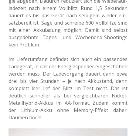
gie abge­ben. Dadurch redu­ziert sich die Wie­der­auf­
la­de­zeit nach einem Voll­blitz: Rund 1,5 Sekun­den
dauert es bis das Gerät nach sel­bi­gem wieder ein­
satz­be­reit ist. Sage und schrei­be 600 Voll­blit­ze sind
mit einer Akku­la­dung mög­lich. Damit sind selbst
aus­ge­dehn­te Tages- und Wochen­end-Shoo­tings
kein Problem.
Im Lie­fer­um­fang befin­det sich auch ein pas­sen­des
Lade­ge­rät, in das der Ener­gie­spen­der ein­ge­scho­ben
werden muss. Der Lade­vor­gang dauert dann etwa
drei bis vier Stun­den – je nach Akku­stand, denn
kom­plett leer lief der Blitz im Test nicht. Das ist
deut­lich schnel­ler als bei ver­gleich­ba­ren Nickel-
Metall­hy­brid-Akkus im AA-Format. Zudem kommt
der Lithi­um-Akku ohne Memory-Effekt daher.
Daumen hoch!