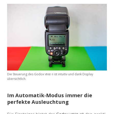
Die Steue­rung des Godox
ist intui­tiv und dank Dis­play
V860
II
übersichtlich.
Im Automatik-Modus immer die
perfekte Ausleuchtung