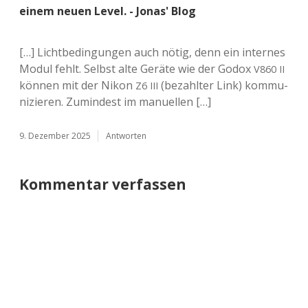
einem neuen Level. - Jonas' Blog
[…] Licht­be­din­gun­gen auch nötig, denn ein inter­nes
Modul fehlt. Selbst alte Geräte wie der Godox
V860
II
können mit der Nikon
(bezahl­ter Link) kom­mu­
Z6
III
ni­zie­ren. Zumin­dest im manuellen […]
9. Dezember 2025
Antworten
Kommentar verfassen