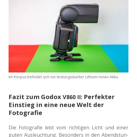
Im Korpus befin­det sich ein leis­tungs­star­ker Lithium-Ionen-Akku.
Fazit zum Godox
: Perfekter
V860
II
Einstieg in eine neue Welt der
Fotografie
Die Foto­gra­fie lebt vom rich­ti­gen Licht und einer
guten Aus­leuch­tung. Beson­ders in den Abend­stun­