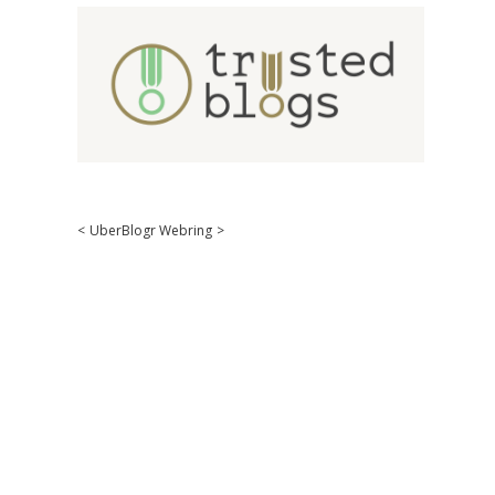
<
UberBlogr Webring
>