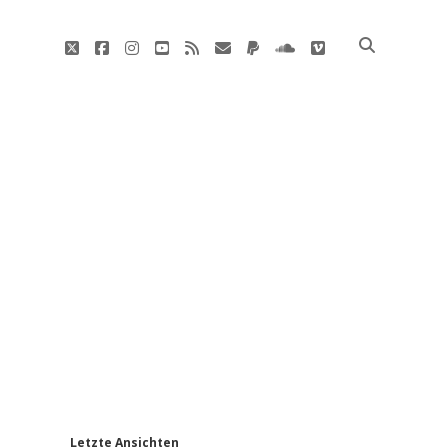
twitter
facebook
instagram
youtube
rss
E-
paypal
soundcloud
vimeo
Mail
'
Letzte Ansichten