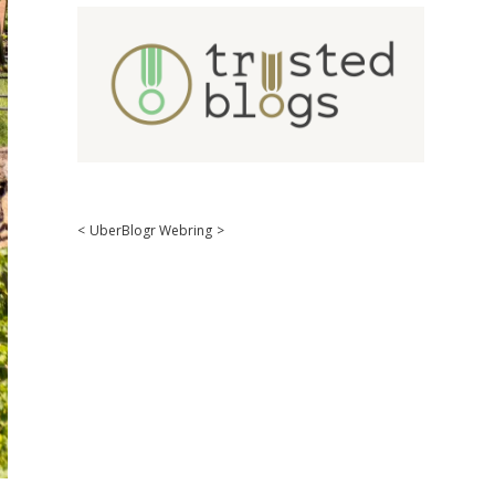
<
UberBlogr Webring
>