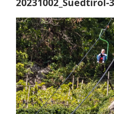
20231002_Suedtirol-