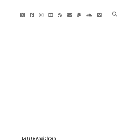
twitter
facebook
instagram
youtube
rss
E-
paypal
soundcloud
vimeo
Mail
'
Letzte Ansichten