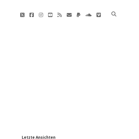
twitter
facebook
instagram
youtube
rss
E-
paypal
soundcloud
vimeo
Mail
'
Letzte Ansichten