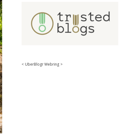
<
UberBlogr Webring
>