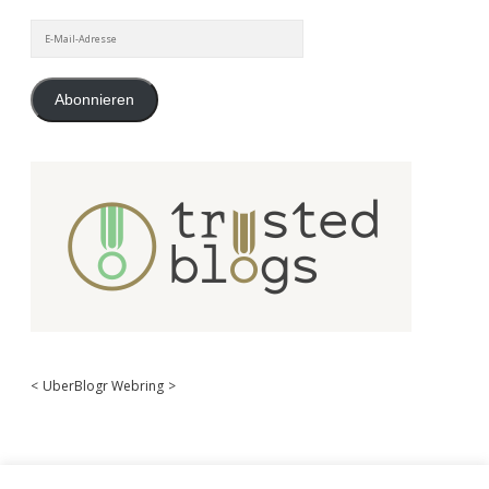
E-
Mail-
Adresse
Abonnieren
<
UberBlogr Webring
>