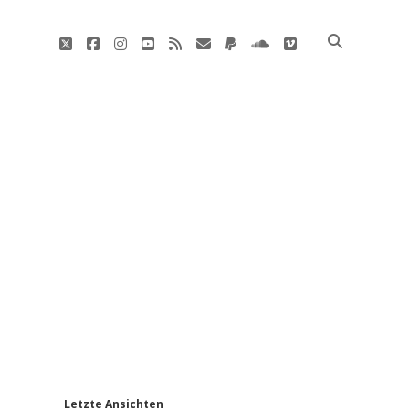
twitter
facebook
instagram
youtube
rss
E-
paypal
soundcloud
vimeo
Mail
'
Letzte Ansichten