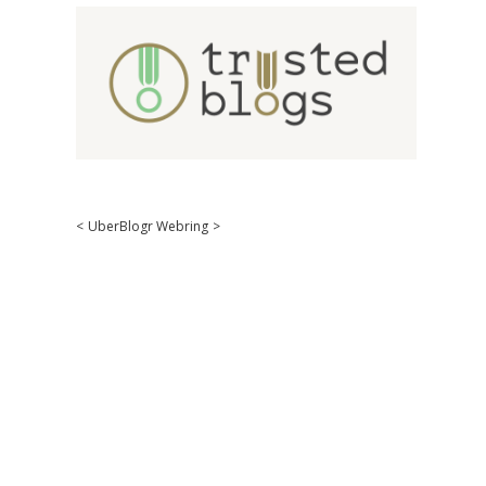
<
UberBlogr Webring
>