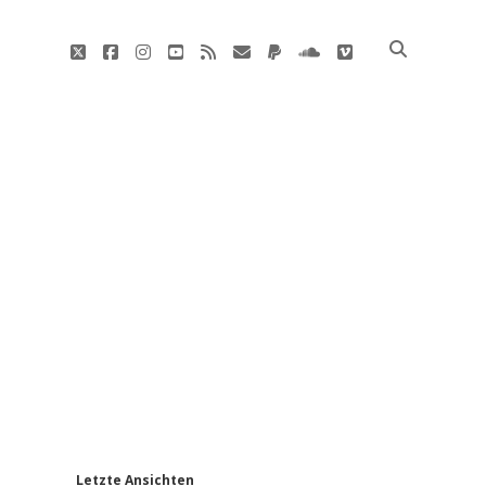
twitter
facebook
instagram
youtube
rss
E-
paypal
soundcloud
vimeo
Mail
'
Letzte Ansichten