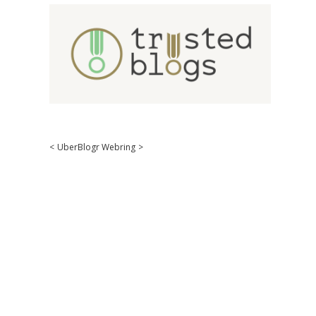
<
UberBlogr Webring
>