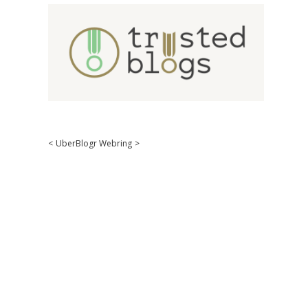
<
UberBlogr Webring
>