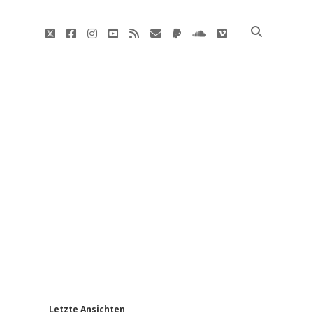
twitter
facebook
instagram
youtube
rss
E-
paypal
soundcloud
vimeo
Mail
'
Letzte Ansichten