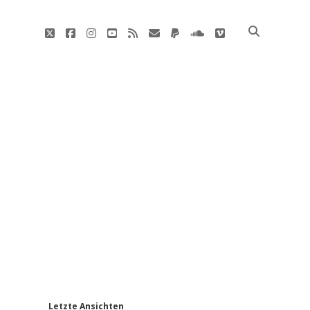
twitter
facebook
instagram
youtube
rss
E-
paypal
soundcloud
vimeo
Mail
'
Letzte Ansichten