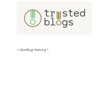
<
UberBlogr Webring
>