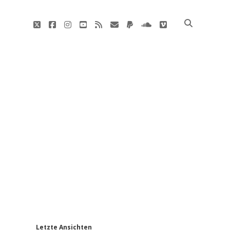
twitter
facebook
instagram
youtube
rss
E-
paypal
soundcloud
vimeo
Mail
'
Letzte Ansichten