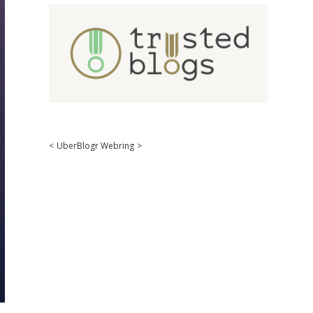
<
UberBlogr Webring
>