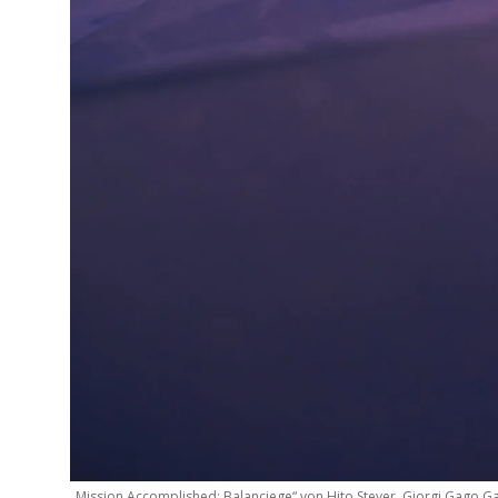
„Mission Accomplished: Balanciege“ von Hito Steyer, Giorgi Gago Ga