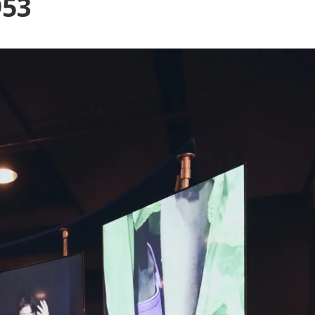
Blog
953