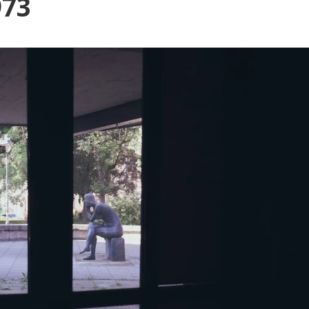
Blog
973