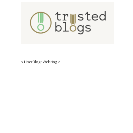
<
UberBlogr Webring
>