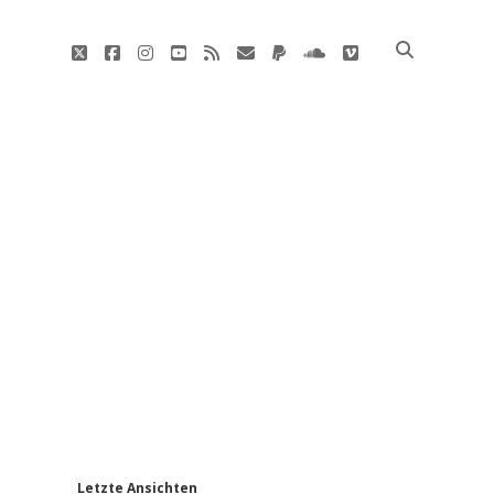
twitter
facebook
instagram
youtube
rss
E-
paypal
soundcloud
vimeo
Mail
'
Letzte Ansichten