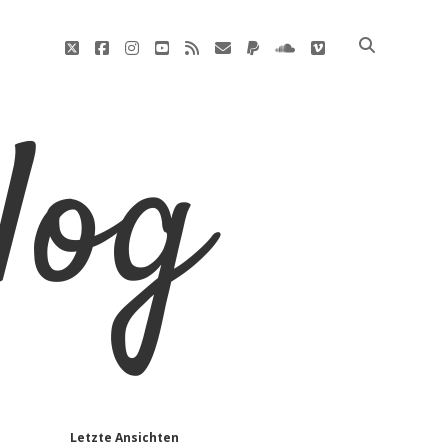
twitter
facebook
instagram
youtube
rss
E-
paypal
soundcloud
vimeo
Mail
Letzte Ansichten