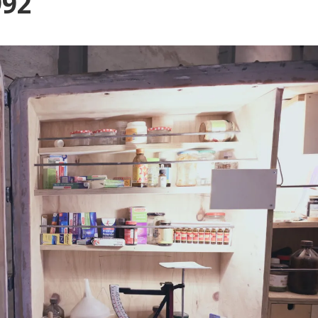
og
992