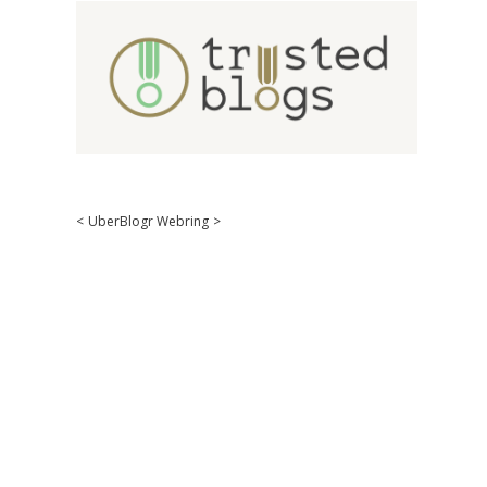
<
UberBlogr Webring
>