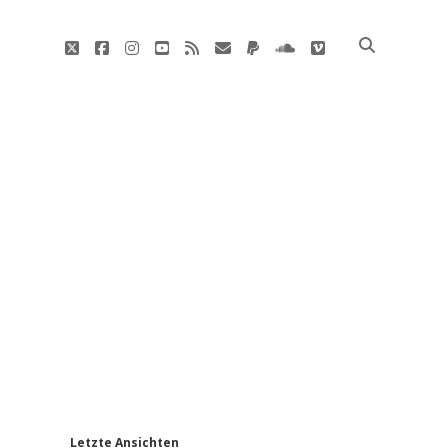
twitter
facebook
instagram
youtube
rss
E-
paypal
soundcloud
vimeo
Mail
'
Letzte Ansichten