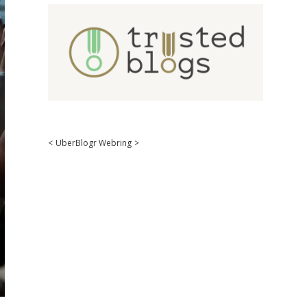
<
UberBlogr Webring
>