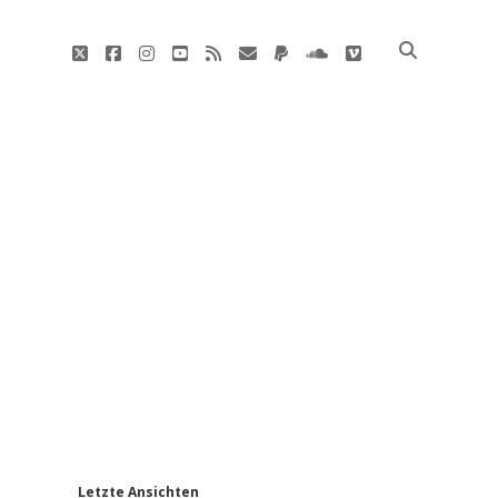
twitter
facebook
instagram
youtube
rss
E-
paypal
soundcloud
vimeo
Mail
'
Letzte Ansichten