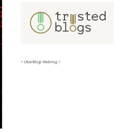
<
UberBlogr Webring
>