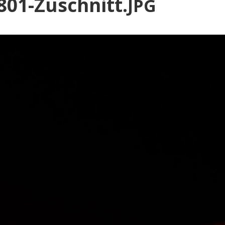
Blog
801-Zuschnitt.
JPG