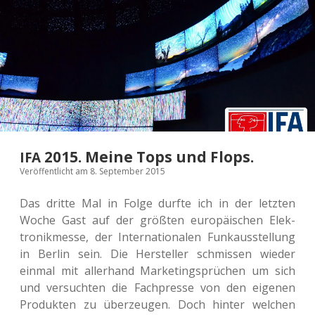
2015. Meine Tops und Flops.
IFA
Veröffentlicht am 8. September 2015
Das dritte Mal in Folge durfte ich in der letz­ten
Woche Gast auf der größ­ten euro­päi­schen Elek­
tronik­mes­se, der Inter­na­tio­na­len Funk­aus­stel­lung
in Berlin sein. Die Her­stel­ler schmis­sen wieder
einmal mit aller­hand Mar­ke­ting­sprü­chen um sich
und ver­such­ten die Fach­pres­se von den eige­nen
Pro­duk­ten zu über­zeu­gen. Doch hinter wel­chen