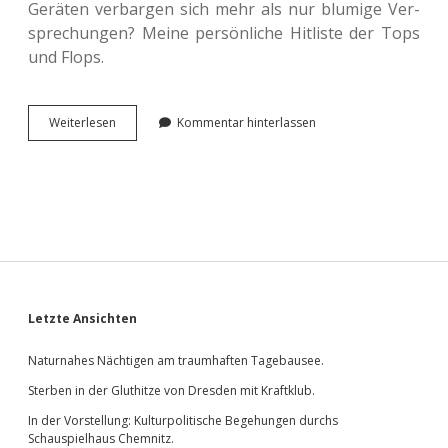
Gerä­ten ver­bar­gen sich mehr als nur blu­mi­ge Ver­
spre­chun­gen? Meine per­sön­li­che Hit­lis­te der Tops
und Flops.
<span
Wei­ter­le­sen
Kommentar hinterlassen
class=“caps”>
</span>
IFA
2015.
Meine
Tops
und Flops.
Sidebar
Letzte Ansichten
Naturnahes Nächtigen am traumhaften Tagebausee.
Sterben in der Gluthitze von Dresden mit Kraftklub.
In der Vorstellung: Kulturpolitische Begehungen durchs
Schauspielhaus Chemnitz.