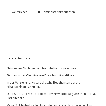
Herbst­
Wei­ter­le­sen
Kommentar hinterlassen
an­
fang
an
der
Berg­
kir­
che
Beucha.
Sidebar
Letzte Ansichten
Naturnahes Nächtigen am traumhaften Tagebausee.
Sterben in der Gluthitze von Dresden mit Kraftklub.
In der Vorstellung: Kulturpolitische Begehungen durchs
Schauspielhaus Chemnitz.
Über Stock und Stein auf dem Rotweinwanderweg zwischen Dernau
und Altenahr.
Meine 8 Urlaubs-Highlights auf der autofreien Nordseeinsel Juist.