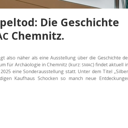
peltod: Die Geschichte
Chemnitz.
AC
egt also näher als eine Aus­stel­lung über die Geschich­te de
m für Archäo­lo­gie in Chem­nitz (kurz:
) findet aktu­ell 
SMAC
025 eine Son­der­aus­stel­lung statt. Unter dem Titel „Sil­ber
r­di­gen Kauf­haus Scho­cken so manch neue Ent­de­ckun­ge