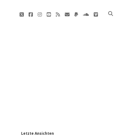
twitter
facebook
instagram
youtube
rss
E-
paypal
soundcloud
vimeo
Mail
'
Letzte Ansichten