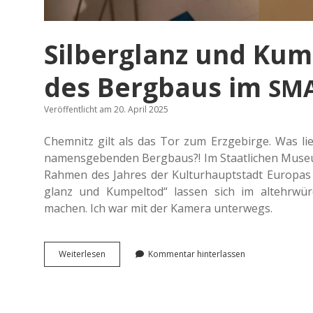
Silberglanz und Kum
des Bergbaus im
SM
Veröffentlicht am 20. April 2025
Chem­nitz gilt als das Tor zum Erz­ge­bir­ge. Was li
namens­ge­ben­den Berg­baus?! Im Staat­li­chen Museu
Rahmen des Jahres der Kul­tur­haupt­stadt Euro­pas 2
glanz und Kum­pel­tod“ lassen sich im alt­ehr­wü
machen. Ich war mit der Kamera unterwegs.
Sil­
Wei­ter­le­sen
Kommentar hinterlassen
ber­
glanz
und
Kum­