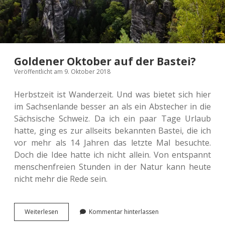
Goldener Oktober auf der Bastei?
Veröffentlicht am 9. Oktober 2018
Herbst­zeit ist Wan­der­zeit. Und was bietet sich hier
im Sach­sen­lan­de besser an als ein Abste­cher in die
Säch­si­sche Schweiz. Da ich ein paar Tage Urlaub
hatte, ging es zur all­seits bekann­ten Bastei, die ich
vor mehr als 14 Jahren das letzte Mal besuch­te.
Doch die Idee hatte ich nicht allein. Von ent­spannt
men­schen­frei­en Stun­den in der Natur kann heute
nicht mehr die Rede sein.
Gol­
Wei­ter­le­sen
Kommentar hinterlassen
de­