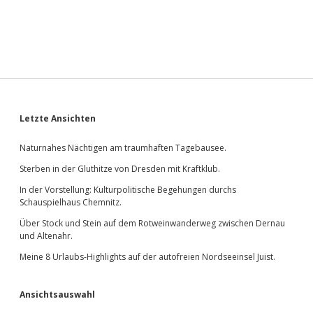
ner
Okto­
ber
auf
der
Bastei?
Sidebar
Letzte Ansichten
Naturnahes Nächtigen am traumhaften Tagebausee.
Sterben in der Gluthitze von Dresden mit Kraftklub.
In der Vorstellung: Kulturpolitische Begehungen durchs
Schauspielhaus Chemnitz.
Über Stock und Stein auf dem Rotweinwanderweg zwischen Dernau
und Altenahr.
Meine 8 Urlaubs-Highlights auf der autofreien Nordseeinsel Juist.
Ansichtsauswahl