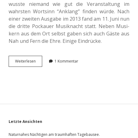
wusste nie­mand wie gut die Ver­an­stal­tung im
wahrs­ten Wort­sinn “Anklang” finden würde. Nach
einer zwei­ten Aus­ga­be im 2013 fand am 11. Juni nun
die dritte Pockau­er Musik­nacht statt. Neben Musi­
kern aus dem Ort selbst gaben sich auch Gäste aus
Nah und Fern die Ehre. Einige Eindrücke.
Dritte
Wei­ter­le­sen
1 Kommentar
Pockau­
er
Musiknacht.
Sidebar
Letzte Ansichten
Naturnahes Nächtigen am traumhaften Tagebausee.