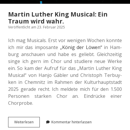
Martin Luther King Musical: Ein
Traum wird wahr.
Veröffentlicht am 23. Februar 2025
Ich mag Musi­cals. Erst vor weni­gen Wochen konnte
ich mir das impo­san­te
„König der Löwen“
in Ham­
burg anschau­en und habe es geliebt. Gleich­zei­tig
singe ich gern im Chor und stu­die­re neue Werke
ein. So kam der Aufruf für das „Martin Luther King
Musi­cal“ von Hanjo Gäbler und Chris­toph Ter­buy­
ken in Chem­nitz im Rahmen der Kul­tur­haupt­stadt
2025 gerade recht. Ich mel­de­te mich für den 1.500
Per­so­nen star­ken Chor an. Ein­drü­cke einer
Chorprobe.
Martin
Wei­ter­le­sen
Kommentar hinterlassen
Luther