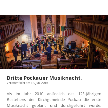
King
Musi­
cal:
Ein
Traum
wird wahr.
Dritte Pockauer Musiknacht.
Veröffentlicht am 12. Juni 2016
Als im Jahr 2010 anläss­lich des 125-jäh­ri­gen
Bestehens der Kirch­ge­mein­de Pockau die erste
Musik­nacht geplant und durch­ge­führt wurde,