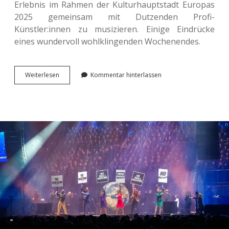
Erleb­nis im Rahmen der Kul­tur­haupt­stadt Euro­pas
2025 gemein­sam mit Dut­zen­den Profi-
Künstler:innen zu musi­zie­ren. Einige Ein­drü­cke
eines wun­der­voll wohl­klin­gen­den Wochenendes.
Martin
Wei­ter­le­sen
Kommentar hinterlassen
Luther
King
Musi­
cal:
Ein
Traum
wurde wahr.