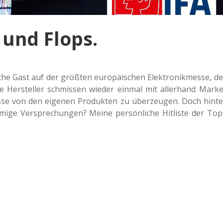
 und Flops.
che Gast auf der größ­ten euro­päi­schen Elek­tronik­mes­se, de
 Die Her­stel­ler schmis­sen wieder einmal mit aller­hand Mar­ke
s­se von den eige­nen Pro­duk­ten zu über­zeu­gen. Doch hinte
i­ge Ver­spre­chun­gen? Meine per­sön­li­che Hit­lis­te der Top