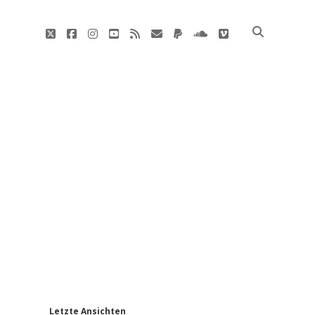
twitter
facebook
instagram
youtube
rss
E-
paypal
soundcloud
vimeo
Mail
'
Letzte Ansichten