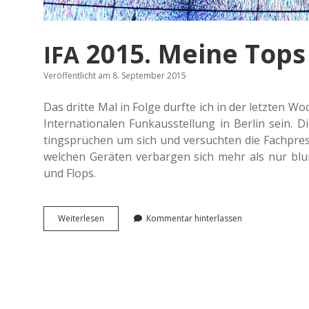
2015. Meine Tops
IFA
Veröffentlicht am 8. September 2015
Das dritte Mal in Folge durfte ich in der letz­ten Wo
Inter­na­tio­na­len Funk­aus­stel­lung in Berlin sein.
ting­sprü­chen um sich und ver­such­ten die Fach­pre
wel­chen Gerä­ten ver­bar­gen sich mehr als nur blu­m
und Flops.
<span
Wei­ter­le­sen
Kommentar hinterlassen
class=“caps”>
</span>
IFA
2015.
Meine
Tops
und Flops.