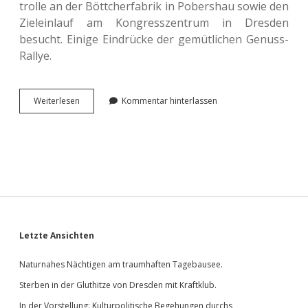
trol­le an der Bött­cher­fa­brik in Pobers­hau sowie den
Ziel­ein­lauf am Kon­gress­zen­trum in Dres­den
besucht. Einige Ein­drü­cke der gemüt­li­chen Genuss-
Rallye.
Zu
Wei­ter­le­sen
Kommentar hinterlassen
Besuch
bei
der
Sach­
sen
Classic.
Sidebar
Letzte Ansichten
Naturnahes Nächtigen am traumhaften Tagebausee.
Sterben in der Gluthitze von Dresden mit Kraftklub.
In der Vorstellung: Kulturpolitische Begehungen durchs