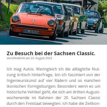
Zu Besuch bei der Sachsen Classic.
Veröffentlicht am 23. August 2023
Ich mag Autos. Wenn­gleich ich die all­täg­li­che Nut­
zung kri­tisch hin­ter­fra­ge, bin ich fas­zi­niert von der
Inge­nieurs­kunst auf vier Rädern und so man­chen
iko­ni­schen Form­ge­bun­gen. Beson­ders wenn es um
his­to­ri­sche Vehi­kel geht, die sich am drit­ten August­
wo­chen­en­de im Rahmen der 20. Sach­sen Clas­sic
durch den Frei­staat beweg­ten. Ich habe die Zeit­kon­