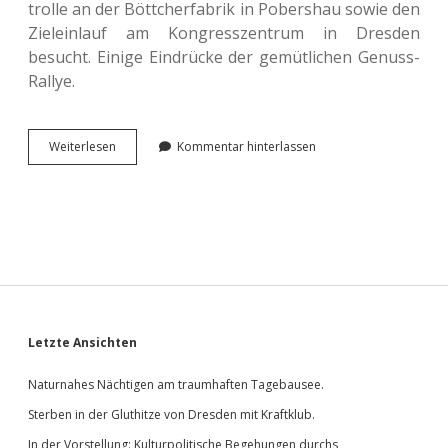
trol­le an der Bött­cher­fa­brik in Pobers­hau sowie den
Ziel­ein­lauf am Kon­gress­zen­trum in Dres­den
besucht. Einige Ein­drü­cke der gemüt­li­chen Genuss-
Rallye.
Zu
Wei­ter­le­sen
Kommentar hinterlassen
Besuch
bei
der
Sach­
sen
Classic.
Sidebar
Letzte Ansichten
Naturnahes Nächtigen am traumhaften Tagebausee.
Sterben in der Gluthitze von Dresden mit Kraftklub.
In der Vorstellung: Kulturpolitische Begehungen durchs