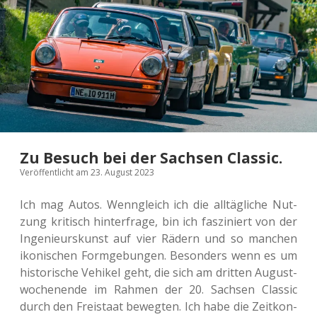
Zu Besuch bei der Sachsen Classic.
Veröffentlicht am 23. August 2023
Ich mag Autos. Wenn­gleich ich die all­täg­li­che Nut­
zung kri­tisch hin­ter­fra­ge, bin ich fas­zi­niert von der
Inge­nieurs­kunst auf vier Rädern und so man­chen
iko­ni­schen Form­ge­bun­gen. Beson­ders wenn es um
his­to­ri­sche Vehi­kel geht, die sich am drit­ten August­
wo­chen­en­de im Rahmen der 20. Sach­sen Clas­sic
durch den Frei­staat beweg­ten. Ich habe die Zeit­kon­