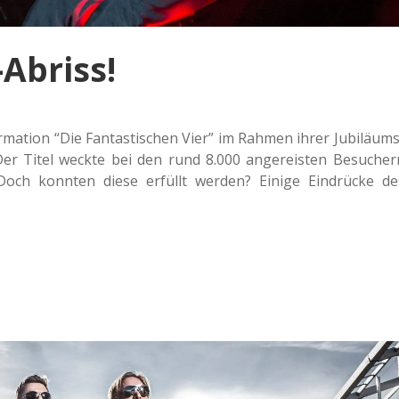
Abriss!
a­ti­on “Die Fan­tas­ti­schen Vier” im Rahmen ihrer Jubi­lä­ums
Der Titel weckte bei den rund 8.000 ange­reis­ten Besu­cher
 Doch konn­ten diese erfüllt werden? Einige Ein­drü­cke de