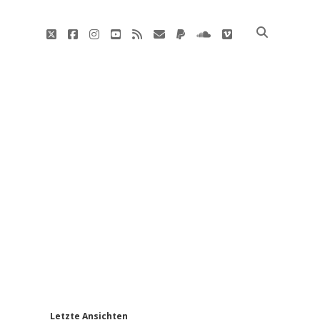
twitter
facebook
instagram
youtube
rss
E-
paypal
soundcloud
vimeo
Mail
'
Letzte Ansichten