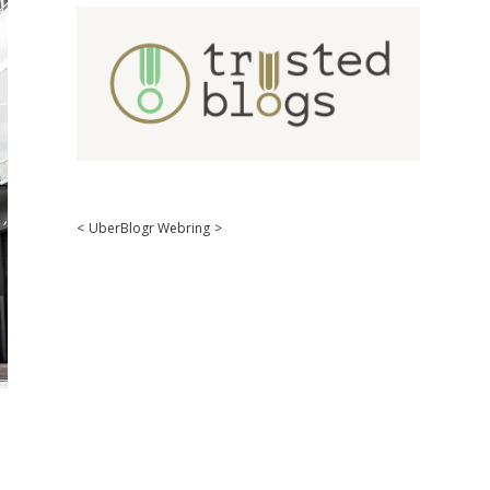
<
UberBlogr Webring
>