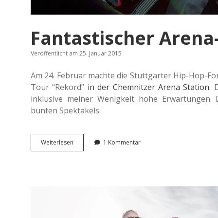
Fantastischer Arena-
Veröffentlicht am 25. Januar 2015
Am 24. Febru­ar machte die Stutt­gar­ter Hip-Hop-For­m
Tour “Rekord”
in der Chem­nit­zer Arena Sta­ti­on
. 
inklu­si­ve meiner Wenig­keit hohe Erwar­tun­gen.
bunten Spektakels.
Fan­
Wei­ter­le­sen
1 Kommentar
tas­
ti­
scher
Arena-
Abriss!