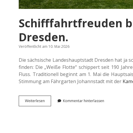
Schifffahrtfreuden b
Dresden.
Veröffentlicht am 10. Mai 2026
Die säch­si­sche Lan­des­haupt­stadt Dres­den hat ja s
finden: Die „Weiße Flotte“ schip­pert seit 190 Jahr
Fluss. Tra­di­tio­nell beginnt am 1. Mai die Haupt­s
Stim­mung am Fähr­gar­ten Johann­stadt mit der
Kam
Schiff­
Wei­ter­le­sen
Kommentar hinterlassen
fahrt­
freu­
den
bei
der
Flot­