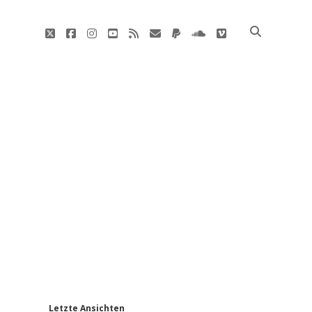
twitter
facebook
instagram
youtube
rss
E-
paypal
soundcloud
vimeo
Mail
'
Letzte Ansichten