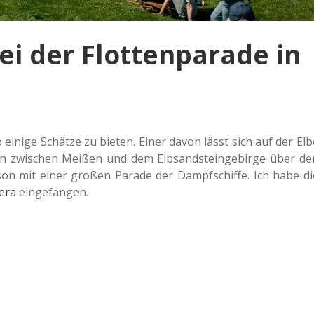
ei der Flottenparade in
o einige Schät­ze zu bieten. Einer davon lässt sich auf der Elb
en zwi­schen Meißen und dem Elb­sand­stein­ge­bir­ge über de
ai­son mit einer großen Parade der Dampf­schif­fe. Ich habe di
era
eingefangen.