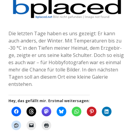
Die letz­ten Tage haben es uns gezeigt: Er kann
auch anders, der Winter. Mit Tem­pe­ra­tu­ren bis zu
‑30 °C in den Tiefen meiner Heimat, dem Erz­ge­bir­
ge, zeigte er uns seine kalte Schul­ter. Doch so eisig
es auch war – für Hob­by­fo­to­gra­fen war es einmal
mehr die Chance für tolle Bilder. In den nächs­ten
Tagen soll an diesem Ort eine kleine Gale­rie
entstehen.
Hey, das gefällt mir. Erstmal weitersagen: