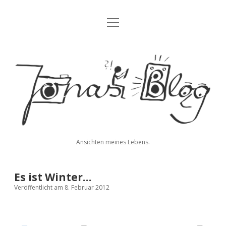
Menü
Blog
öffnen
Über mich
Jonas'
Kontakt
Blog
Impressum
Datenschutz
Ansichten meines Lebens.
twitter
facebook
instagram
youtube
rss
E-
paypal
soundcloud
vimeo
Mail
Es ist Winter…
Veröffentlicht am 8. Februar 2012