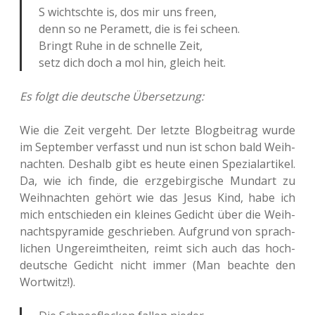
S wichtschte is, dos mir uns freen,
denn so ne Pera­mett, die is fei scheen.
Bringt Ruhe in de schnel­le Zeit,
setz dich doch a mol hin, gleich heit.
Es folgt die deut­sche Übersetzung:
Wie die Zeit ver­geht. Der letzte Blog­bei­trag wurde
im Sep­tem­ber ver­fasst und nun ist schon bald Weih­
nach­ten. Des­halb gibt es heute einen Spe­zi­al­ar­ti­kel.
Da, wie ich finde, die erz­ge­bir­gi­sche Mund­art zu
Weih­nach­ten gehört wie das Jesus Kind, habe ich
mich ent­schie­den ein klei­nes Gedicht über die Weih­
nachts­py­ra­mi­de geschrie­ben. Auf­grund von sprach­
li­chen Unge­reimt­hei­ten, reimt sich auch das hoch­
deut­sche Gedicht nicht immer (Man beach­te den
Wortwitz!).