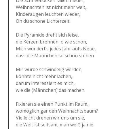
Die Schnee­flo­cken fallen nieder,
Weih­nach­ten ist nicht mehr weit,
Kin­der­au­gen leuch­ten wieder,
Oh du schöne Lichterzeit.
Die Pyra­mi­de dreht sich leise,
die Kerzen bren­nen, o wie schön,
Mich wundert’s jedes Jahr aufs Neue,
dass die Männ­chen so schön stehen.
Mir würde schwin­de­lig werden,
könnte nicht mehr lachen,
darum inter­es­siert es mich,
wie die (Männ­chen) das machen.
Fixie­ren sie einen Punkt im Raum,
womög­lich gar den Weihnachtsbaum?
Viel­leicht drehen wir uns um sie,
die Welt ist selt­sam, man weiß ja nie.