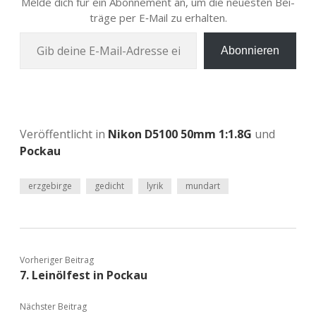
Melde dich für ein Abon­ne­ment an, um die neu­es­ten Bei­
trä­ge per E‑Mail zu erhalten.
Gib deine E‑Mail-Adres­se ein …
Abonnieren
Veröffentlicht in
Nikon D5100 50mm 1:1.8G
und
Pockau
erzgebirge
gedicht
lyrik
mundart
Vorheriger Beitrag
7. Leinölfest in Pockau
Nächster Beitrag