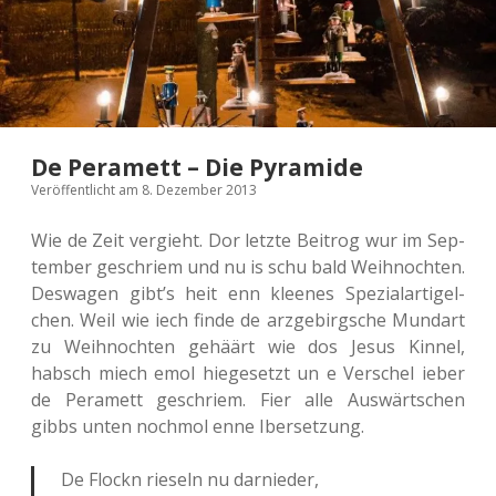
De Peramett – Die Pyramide
Veröffentlicht am 8. Dezember 2013
Wie de Zeit ver­gieht. Dor letzte Beitrog wur im Sep­
tem­ber geschriem und nu is schu bald Weih­noch­ten.
Des­wa­gen gibt’s heit enn klee­nes Spe­zi­al­ar­tigel­
chen. Weil wie iech finde de arzge­birgsche Mund­art
zu Weih­noch­ten gehäärt wie dos Jesus Kinnel,
habsch miech emol hie­ge­setzt un e Ver­schel ieber
de Pera­mett geschriem. Fier alle Aus­wärts­chen
gibbs unten noch­mol enne Ibersetzung.
De Flockn rie­seln nu darnieder,