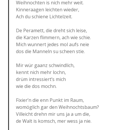
Weih­noch­ten is nich mehr weit.
Kin­ner­aa­gen leich­ten wieder,
Ach du schie­ne Lichtelzeit.
De Pera­mett, die dreht sich leise,
die Karzen flim­mern, ach wie schie.
Mich wun­nert jedes mol aufs neie
dos die Man­neln su scheen stie.
Mir wür gaanz schwindlich,
kennt nich mehr lochn,
drüm intressiert’s mich
wie die dos mochn.
Fixier’n die enn Punkt im Raum,
womög­lich gar den Weihnochtsbaum?
Vil­leicht drehn mir uns ja a um die,
de Walt is komsch, mer wess ja nie.