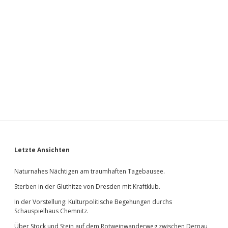
Sidebar
Letzte Ansichten
Naturnahes Nächtigen am traumhaften Tagebausee.
Sterben in der Gluthitze von Dresden mit Kraftklub.
In der Vorstellung: Kulturpolitische Begehungen durchs
Schauspielhaus Chemnitz.
Über Stock und Stein auf dem Rotweinwanderweg zwischen Dernau