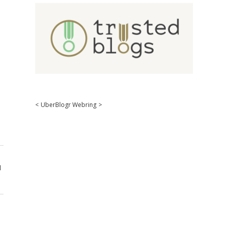
<
UberBlogr Webring
>
d