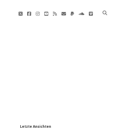
twitter
facebook
instagram
youtube
rss
E-
paypal
soundcloud
vimeo
Mail
'
Letzte Ansichten