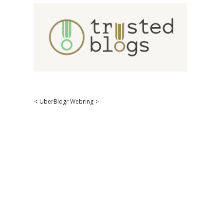
<
UberBlogr Webring
>