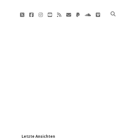
twitter
facebook
instagram
youtube
rss
E-
paypal
soundcloud
vimeo
Mail
'
Letzte Ansichten