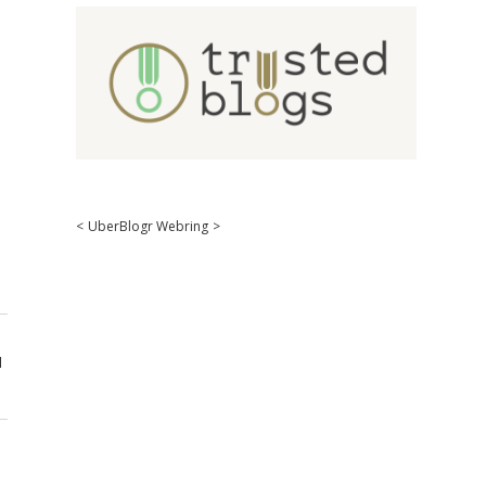
<
UberBlogr Webring
>
d