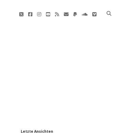
twitter
facebook
instagram
youtube
rss
E-
paypal
soundcloud
vimeo
Mail
'
Letzte Ansichten