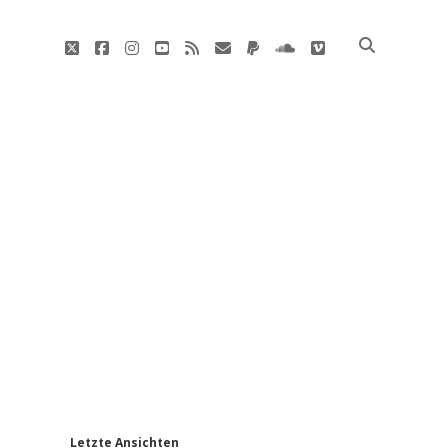
twitter
facebook
instagram
youtube
rss
E-
paypal
soundcloud
vimeo
Mail
'
Letzte Ansichten