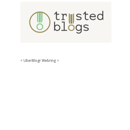
<
UberBlogr Webring
>