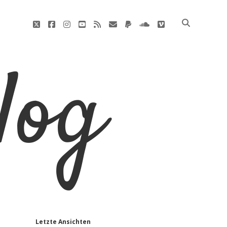
twitter
facebook
instagram
youtube
rss
E-
paypal
soundcloud
vimeo
Mail
Letzte Ansichten