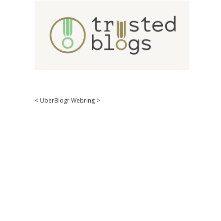
<
UberBlogr Webring
>