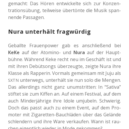
gemacht: Das Hören ent­wi­ckel­te sich zur Kon­zen­
tra­ti­ons­übung, teil­wei­se über­tön­te die Musik span­
nen­de Passagen.
Nura unterhält fragwürdig
Geball­te Frau­en­power gab es anschlie­ßend bei
KeKe
auf der Atomi­no- und
Nura
auf der Haupt­
büh­ne. Wäh­rend Keke recht neu im Geschäft ist und
mit ihren Debüt­songs über­zeug­te, zeigte Nura ihre
Klasse als Rap­pe­rin. Vor­mals gemein­sam mit Juju als
unter­wegs, unter­hält sie nun solo die Mengen.
SXTN
Das aller­dings nicht ganz unum­strit­ten: In “Sativa”
stif­tet sie zum Kiffen an. Auf einem Fes­ti­val, auf dem
auch Min­der­jäh­ri­ge ihre Idole umju­beln. Schwie­rig.
Doch das passt auch zu einem Event, auf dem Pro­
mo­ter mit Ziga­ret­ten-Bauch­lä­den über das Gelän­de
schlen­dern und ihre Ware ver­kau­fen. Wann ist rau­
chen eigent­lich wieder in Mode gekommen?