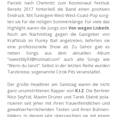
Par­cels nach Chem­nitz zum Kos­mo­naut Fes­ti­val.
Bereits 2017 hin­ter­ließ die Band einen posi­ti­ven
Ein­druck. Mit fun­ki­gem West-West-Coast-Pop sorg­
ten sie für die nöti­gen Somm­er­klän­ge. Für viele das
High­light waren die Jungs von
Von wegen Lis­beth
.
Noch am Nach­mit­tag gegen die Gast­ge­ber von
Kraft­klub im Flunky Ball ange­tre­ten, lie­fer­ten sie
eine pro­fes­sio­nel­le Show ab. Zu Gehör gab es
neben Songs aus dem aktu­el­len Album
“sweetlilly93@hotmail.com” auch alte Songs wie
“Wenn du tanzt”. Selbst in der letz­ten Reihe wurden
Tanz­krei­se, soge­nann­te Circle Pits veranstaltet.
Der große Head­li­ner am Sams­tag waren die nicht
ganz unum­strit­te­nen Rapper von
K.I.Z
. Die Ber­li­ner
Nico Sey­frid, Maxim Drüner und Tarek Ebéné pola­
ri­sie­ren seit jeher mit ihren frau­en­feind­li­chen und
gewalt­ver­herr­li­chen­den Texten und ihren Büh­nen­
bil­dern. In diesem Jahr über­rasch­ten sie mit einem