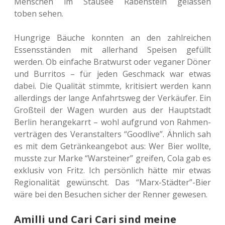
Men­schen im Stau­see Raben­stein gelas­sen
toben sehen.
Hung­ri­ge Bäuche konn­ten an den zahl­rei­chen
Essens­stän­den mit aller­hand Spei­sen gefüllt
werden. Ob ein­fa­che Brat­wurst oder vega­ner Döner
und Bur­ri­tos – für jeden Geschmack war etwas
dabei. Die Qua­li­tät stimm­te, kri­ti­siert werden kann
aller­dings der lange Anfahrts­weg der Ver­käu­fer. Ein
Groß­teil der Wagen wurden aus der Haupt­stadt
Berlin her­an­ge­karrt – wohl auf­grund von Rah­men­
ver­trä­gen des Ver­an­stal­ters “Good­li­ve”. Ähn­lich sah
es mit dem Geträn­ke­an­ge­bot aus: Wer Bier wollte,
musste zur Marke “War­stei­ner” grei­fen, Cola gab es
exklu­siv von Fritz. Ich per­sön­lich hätte mir etwas
Regio­na­li­tät gewünscht. Das “Marx-Städter”-Bier
wäre bei den Besu­chen sicher der Renner gewesen.
Amilli und Cari Cari sind meine