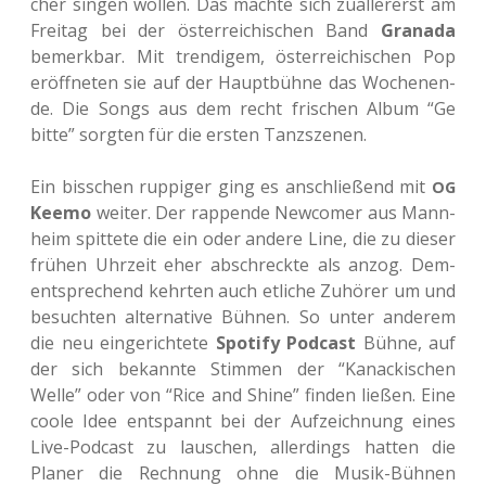
cher singen wollen. Das machte sich zual­ler­erst am
Frei­tag bei der öster­rei­chi­schen Band
Gra­na­da
bemerk­bar. Mit tren­di­gem, öster­rei­chi­schen Pop
eröff­ne­ten sie auf der Haupt­büh­ne das Wochen­en­
de. Die Songs aus dem recht fri­schen Album “Ge
bitte” sorg­ten für die ersten Tanzszenen.
Ein biss­chen rup­pi­ger ging es anschlie­ßend mit
OG
Keemo
weiter. Der rap­pen­de New­co­mer aus Mann­
heim spit­te­te die ein oder andere Line, die zu dieser
frühen Uhr­zeit eher abschreck­te als anzog. Dem­
entspre­chend kehr­ten auch etli­che Zuhö­rer um und
besuch­ten alter­na­ti­ve Bühnen. So unter ande­rem
die neu ein­ge­rich­te­te
Spo­ti­fy Pod­cast
Bühne, auf
der sich bekann­te Stim­men der “Kana­cki­schen
Welle” oder von “Rice and Shine” finden ließen. Eine
coole Idee ent­spannt bei der Auf­zeich­nung eines
Live-Pod­cast zu lau­schen, aller­dings hatten die
Planer die Rech­nung ohne die Musik-Bühnen