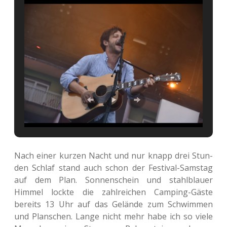
Nach einer kurzen Nacht und nur knapp drei Stun­
den Schlaf stand auch schon der Fes­ti­val-Sams­tag
auf dem Plan. Son­nen­schein und stahl­blau­er
Himmel lockte die zahl­rei­chen Cam­ping-Gäste
bereits 13 Uhr auf das Gelän­de zum Schwim­men
und Plan­schen. Lange nicht mehr habe ich so viele