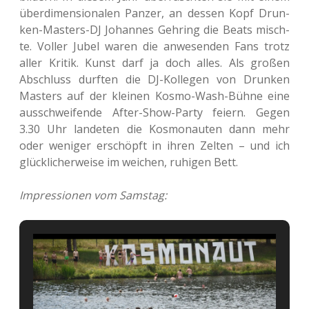
über­di­men­sio­na­len Panzer, an dessen Kopf Drun­
ken-Mas­ters-DJ Johan­nes Geh­ring die Beats misch­
te. Voller Jubel waren die anwe­sen­den Fans trotz
aller Kritik. Kunst darf ja doch alles. Als großen
Abschluss durf­ten die DJ-Kol­le­gen von Drun­ken
Mas­ters auf der klei­nen Kosmo-Wash-Bühne eine
aus­schwei­fen­de After-Show-Party feiern. Gegen
3.30 Uhr lan­de­ten die Kos­mo­nau­ten dann mehr
oder weni­ger erschöpft in ihren Zelten – und ich
glück­li­cher­wei­se im wei­chen, ruhi­gen Bett.
Impres­sio­nen vom Samstag: