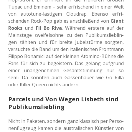
Tupac und Eminem – sehr erfri­schend in einer Welt
von auto­tu­ne-las­ti­gem Clou­drap. Ebenso erfri­
schen­den Rock-Pop gab es anschlie­ßend von
Giant
Rooks
und
Fil Bo Riva
. Wäh­rend ers­te­re auf der
Mains­ta­ge zwei­fels­oh­ne zu den Publi­kums­lieb­lin­
gen zähl­ten und für breite Jubel­stür­me sorg­ten,
ver­such­te die Band um den ita­lie­ni­schen Front­mann
Filip­po Bona­mici auf der klei­nen Atomi­no-Bühne die
Fans für sich zu begeis­tern. Das gelang auf­grund
einer unan­ge­neh­men Gesamt­stim­mung nur so
semi. Da konn­ten auch Gas­sen­hau­er wie Go Rilla
oder Killer Queen nichts ändern.
Parcels und Von Wegen Lisbeth sind
Publikumsliebling
Nicht in Pake­ten, son­dern ganz klas­sisch per Per­so­
nen­flug­zeug kamen die aus­tra­li­schen Künst­ler von