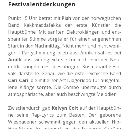
Festivalentdeckungen
Punkt 15 Uhr betrat mit
Pish
von der nor­we­gi­schen
Band Kakk­m­ad­da­fak­ka der erste Künst­ler die
Haupt­büh­ne. Mit sanf­ten Elek­tro­klän­gen und ent­
spann­ter Stimme sorgte er für einen ange­neh­men
Start in den Nach­mit­tag. Nicht mehr und nicht weni­
ger – Par­ty­stim­mung blieb aus. Ähn­lich sah es bei
Amilli
aus, wenn­gleich sie für mich eine der Neu­
ent­de­ckun­gen des dies­jäh­ri­gen Kos­mo­naut-Fes­ti­
vals dar­stell­te. Genau wie die öster­rei­chi­sche Band
Cari Cari
, die mit einer Art Did­ge­ri­doo für aus­ge­fal­
le­ne Klänge sorgte. Die Combo über­zeug­te durch
atmo­sphä­ri­sche, aber auch beschwing­te Melodien.
Zwi­schen­durch gab
Kelvyn Colt
auf der Haupt­büh­
ne seine Rap-Lyrics zum Besten. Der gebo­re­ne
Wies­ba­de­ner schwimmt gegen den aktu­el­len Hip-
Hop-Strom. Er erin­nert an die frü­he­ren Größen