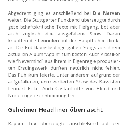
Abge­dreht ging es anschlie­ßend bei
Die Nerven
weiter. Die Stutt­gar­ter Punk­band über­zeug­te durch
gesell­schafts­kri­ti­sche Texte mit Tief­gang, bot aber
auch zugleich eine aus­ge­fal­le­ne Show. Daran
knüpf­ten die
Leo­ni­den
auf der Haupt­büh­ne direkt
an. Die Publi­kums­lieb­lin­ge gaben Songs aus ihrem
aktu­el­len Album “Again” zum besten. Auch Klas­si­ker
wie “Never­mind” aus ihrem in Eigen­re­gie pro­du­zier­
ten Erst­lings­werk durf­ten natür­lich nicht fehlen.
Das Publi­kum fei­er­te. Unter ande­rem auf­grund der
auf­ge­fal­le­nen, extro­ver­tier­ten Show des Bas­sis­ten
Lenn­art Eicke. Auch Gast­auf­trit­te von Blond und
Nura trugen zur Stim­mung bei.
Geheimer Headliner überrascht
Rapper
Tua
über­zeug­te anschlie­ßend auf der