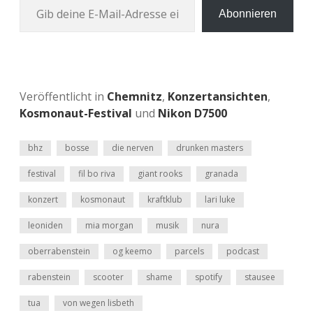
Abonnieren
Veröffentlicht in
Chemnitz
,
Konzertansichten
,
Kosmonaut-Festival
und
Nikon D7500
bhz
bosse
die nerven
drunken masters
festival
fil bo riva
giant rooks
granada
konzert
kosmonaut
kraftklub
lari luke
leoniden
mia morgan
musik
nura
oberrabenstein
og keemo
parcels
podcast
rabenstein
scooter
shame
spotify
stausee
tua
von wegen lisbeth