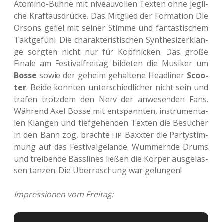
Atomi­no-Bühne mit niveau­vol­len Texten ohne jeg­li­
che Kraft­aus­drü­cke. Das Mit­glied der For­ma­ti­on Die
Orsons gefiel mit seiner Stimme und fan­tas­ti­schem
Takt­ge­fühl. Die cha­rak­te­ris­ti­schen Syn­the­si­zer­klän­
ge sorg­ten nicht nur für Kopf­ni­cken. Das große
Finale am Fes­ti­val­frei­tag bil­de­ten die Musi­ker um
Bosse
sowie der geheim gehal­te­ne Head­li­ner
Scoo­
ter
. Beide konn­ten unter­schied­li­cher nicht sein und
trafen trotz­dem den Nerv der anwe­sen­den Fans.
Wäh­rend Axel Bosse mit ent­spann­ten, instru­men­ta­
len Klän­gen und tief­ge­hen­den Texten die Besu­cher
in den Bann zog, brach­te
Baxx­ter die Par­ty­stim­
HP
mung auf das Fes­ti­val­ge­län­de. Wum­mern­de Drums
und trei­ben­de Bass­li­nes ließen die Körper aus­ge­las­
sen tanzen. Die Über­ra­schung war gelungen!
Impres­sio­nen vom Freitag: