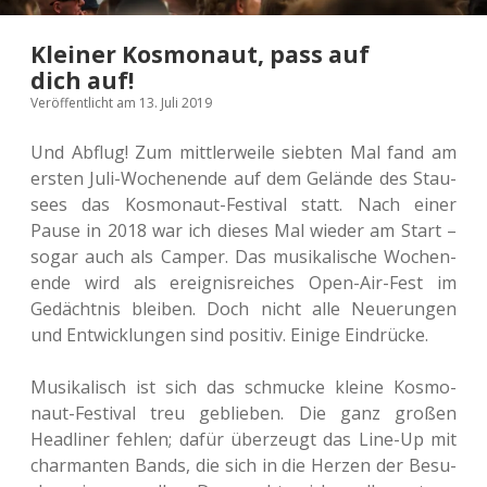
Kleiner Kosmonaut, pass auf
dich auf!
Veröffentlicht am 13. Juli 2019
Und Abflug! Zum mitt­ler­wei­le sieb­ten Mal fand am
ersten Juli-Wochen­en­de auf dem Gelän­de des Stau­
sees das Kos­mo­naut-Fes­ti­val statt. Nach einer
Pause in 2018 war ich dieses Mal wieder am Start –
sogar auch als Camper. Das musi­ka­li­sche Wochen­
en­de wird als ereig­nis­rei­ches Open-Air-Fest im
Gedächt­nis blei­ben. Doch nicht alle Neue­run­gen
und Ent­wick­lun­gen sind posi­tiv. Einige Eindrücke.
Musi­ka­lisch ist sich das schmu­cke kleine Kos­mo­
naut-Fes­ti­val treu geblie­ben. Die ganz großen
Head­li­ner fehlen; dafür über­zeugt das Line-Up mit
char­man­ten Bands, die sich in die Herzen der Besu­