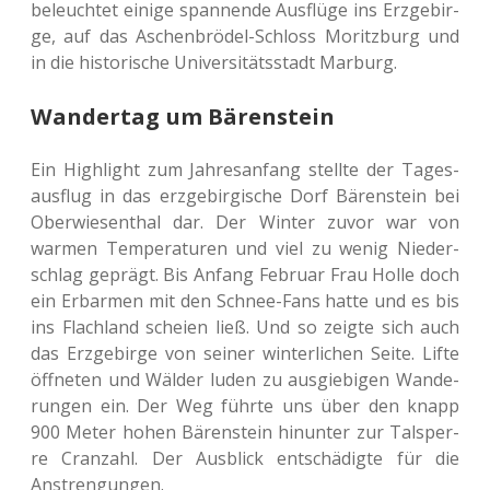
beleuch­tet einige span­nen­de Aus­flü­ge ins Erz­ge­bir­
ge, auf das Aschen­brö­del-Schloss Moritz­burg und
in die his­to­ri­sche Uni­ver­si­täts­stadt Marburg.
Wandertag um Bärenstein
Ein High­light zum Jah­res­an­fang stell­te der Tages­
aus­flug in das erz­ge­bir­gi­sche Dorf Bären­stein bei
Ober­wie­sen­thal dar. Der Winter zuvor war von
warmen Tem­pe­ra­tu­ren und viel zu wenig Nie­der­
schlag geprägt. Bis Anfang Febru­ar Frau Holle doch
ein Erbar­men mit den Schnee-Fans hatte und es bis
ins Flach­land schei­en ließ. Und so zeigte sich auch
das Erz­ge­bir­ge von seiner win­ter­li­chen Seite. Lifte
öff­ne­ten und Wälder luden zu aus­gie­bi­gen Wan­de­
run­gen ein. Der Weg führte uns über den knapp
900 Meter hohen Bären­stein hin­un­ter zur Tal­sper­
re Cran­zahl. Der Aus­blick ent­schä­dig­te für die
Anstrengungen.