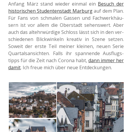
Anfang März stand wieder einmal ein
Besuch der
his­to­ri­schen Stu­den­ten­stadt Mar­burg
auf dem Plan.
Für Fans von schma­len Gassen und Fach­werk­häu­
sern ist vor allem die Ober­stadt sehens­wert. Aber
auch das alt­ehr­wür­di­ge Schloss lässt sich in den ver­
schie­de­nen Blick­win­keln krea­tiv in Szene setzen.
Soweit der erste Teil meiner klei­nen, neuen Serie
Quar­tals­an­sich­ten. Falls ihr span­nen­de Aus­flugs­
tipps für die Zeit nach Corona habt,
dann immer her
damit
. Ich freue mich über neue Entdeckungen.