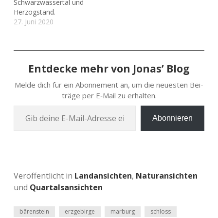
Schwarzwassertal und
Herzogstand.
27. Juni 2020
Entdecke mehr von Jonas’ Blog
Melde dich für ein Abon­ne­ment an, um die neu­es­ten Bei­
trä­ge per E‑Mail zu erhalten.
Gib deine E‑Mail-Adres­se ein …
Abonnieren
Veröffentlicht in
Landansichten
,
Naturansichten
und
Quartalsansichten
bärenstein
erzgebirge
marburg
schloss