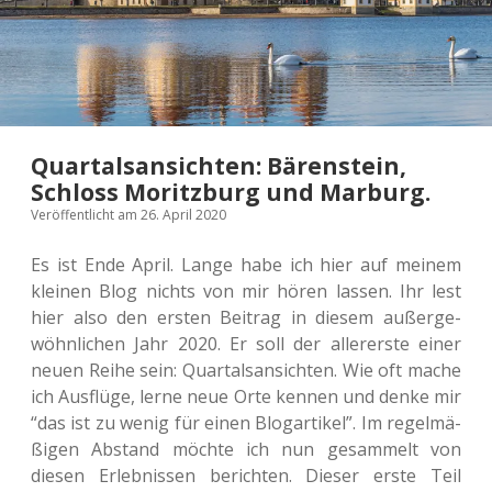
Quartalsansichten: Bärenstein,
Schloss Moritzburg und Marburg.
Veröffentlicht am 26. April 2020
Es ist Ende April. Lange habe ich hier auf meinem
klei­nen Blog nichts von mir hören lassen. Ihr lest
hier also den ersten Bei­trag in diesem außer­ge­
wöhn­li­chen Jahr 2020. Er soll der aller­ers­te einer
neuen Reihe sein: Quar­tals­an­sich­ten. Wie oft mache
ich Aus­flü­ge, lerne neue Orte kennen und denke mir
“das ist zu wenig für einen Blog­ar­ti­kel”. Im regel­mä­
ßi­gen Abstand möchte ich nun gesam­melt von
diesen Erleb­nis­sen berich­ten. Dieser erste Teil