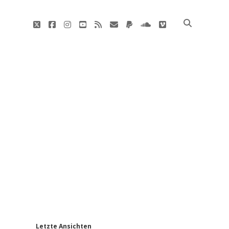
twitter
facebook
instagram
youtube
rss
E-
paypal
soundcloud
vimeo
Mail
'
Letzte Ansichten