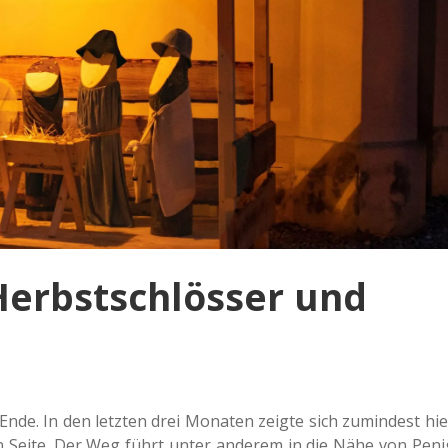
Herbstschlösser und
Ende. In den letz­ten drei Mona­ten zeigte sich zumin­dest hie
 Seite. Der Weg führt unter ande­rem in die Nähe von Peni