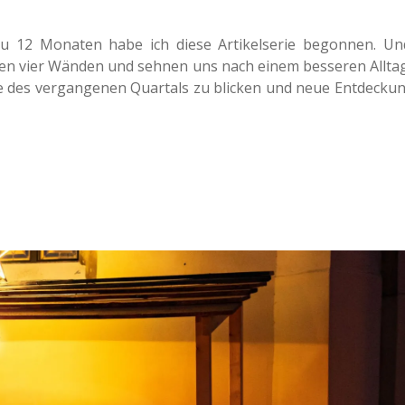
nau 12 Mona­ten habe ich diese Arti­kel­se­rie begon­nen. Un
ren vier Wänden und sehnen uns nach einem bes­se­ren Alltag
es ver­gan­ge­nen Quar­tals zu bli­cken und neue Ent­de­ckun