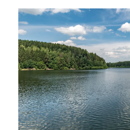
ten:
Zwi­
schen
Bun­
des­
gar­
ten­
schau,
Bin­
nen­
schiff
und
Bodensee.