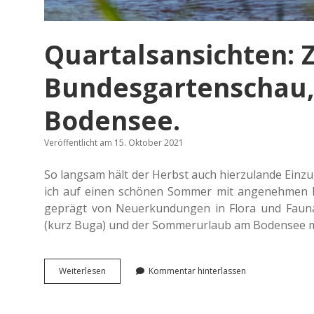
Quartalsansichten: 
Bundesgartenschau,
Bodensee.
Veröffentlicht am 15. Oktober 2021
So lang­sam hält der Herbst auch hier­zu­lan­de Einz
ich auf einen schö­nen Sommer mit ange­neh­men Erl
geprägt von Neu­erkun­dun­gen in Flora und Fauna. 
(kurz Buga) und der Som­mer­ur­laub am Boden­see mit
Quar­
Wei­ter­le­sen
Kommentar hinterlassen
tals­
an­
sich­