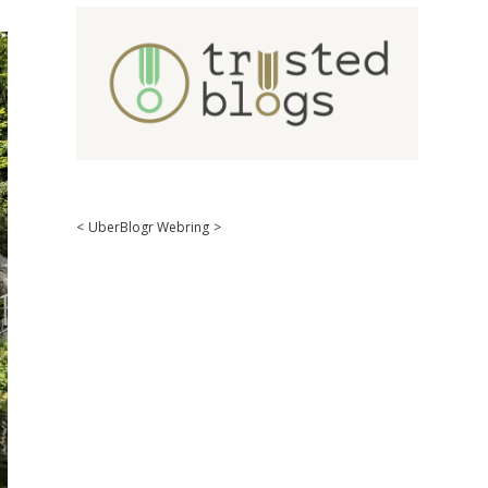
<
UberBlogr Webring
>