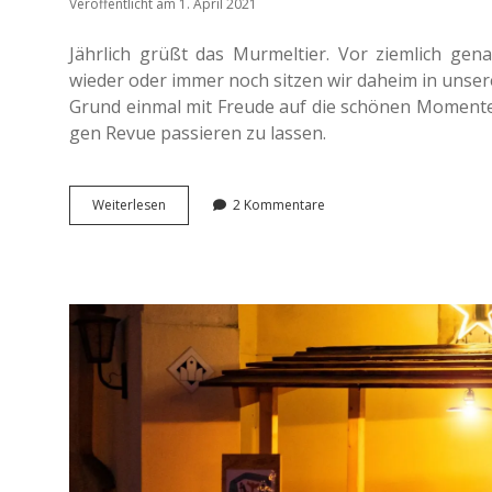
Veröffentlicht am 1. April 2021
Jähr­lich grüßt das Mur­mel­tier. Vor ziem­lich ge
wieder oder immer noch sitzen wir daheim in unse­
Grund einmal mit Freude auf die schö­nen Momen­te d
gen Revue pas­sie­ren zu lassen.
Quar­
Wei­ter­le­sen
2 Kommentare
tals­
an­
sich­
ten:
Win­
ter­
zeit
im
Erzgebirge.