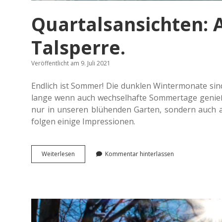
Quartalsansichten: 
Talsperre.
Veröffentlicht am 9. Juli 2021
End­lich ist Sommer! Die dunk­len Win­ter­mo­na­te s
lange wenn auch wech­sel­haf­te Som­mer­ta­ge geni
nur in unse­ren blü­hen­den Garten, son­dern auch a
folgen einige Impressionen.
Quar­
Wei­ter­le­sen
Kommentar hinterlassen
tals­
an­
sich­
ten:
Aus­
zei­
ten