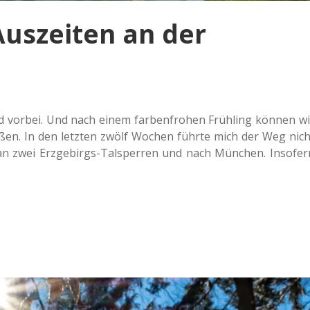
Auszeiten an der
ind vorbei. Und nach einem far­ben­fro­hen Früh­ling können wi
e­ßen. In den letz­ten zwölf Wochen führte mich der Weg nich
n zwei Erz­ge­birgs-Tal­sper­ren und nach Mün­chen. Inso­fer