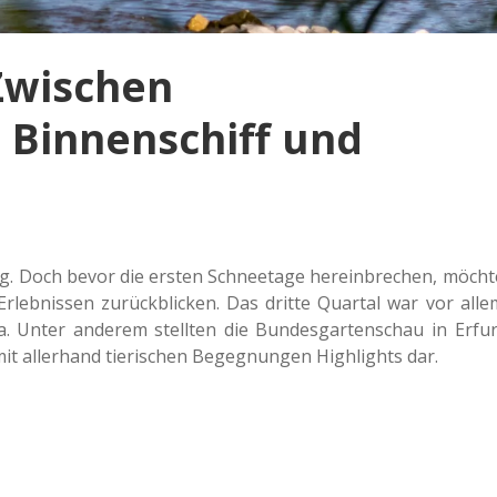
Zwischen
 Binnenschiff und
ug. Doch bevor die ersten Schnee­ta­ge her­ein­bre­chen, möcht
eb­nis­sen zurück­bli­cken. Das dritte Quar­tal war vor alle
Unter ande­rem stell­ten die Bun­des­gar­ten­schau in Erfur
 aller­hand tie­ri­schen Begeg­nun­gen High­lights dar.