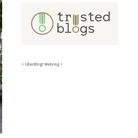
<
UberBlogr Webring
>