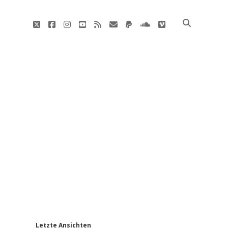
twitter
facebook
instagram
youtube
rss
E-
paypal
soundcloud
vimeo
Mail
'
Letzte Ansichten