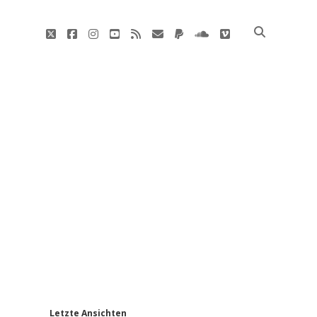
twitter
facebook
instagram
youtube
rss
E-
paypal
soundcloud
vimeo
Mail
'
Letzte Ansichten