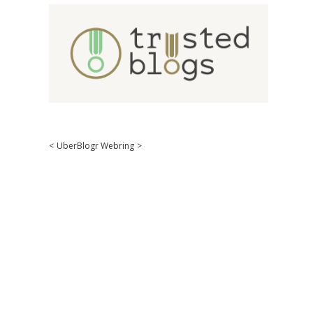
<
UberBlogr Webring
>